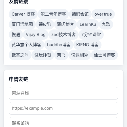
to respond.
友情链接
Carver 博客
犯二青年博客
编码会馆
overtrue
厦门活地图
裸皮狗
翼闪博客
LearnKu
九歌
悦遇
Vijay Blog
zed技术博客
7分钟课堂
黄华志个人博客
buddha博客
KIENG 博客
鼓掌之间
试玩挣钱
奈飞
悦遇测算
仙士可博客
申请友链