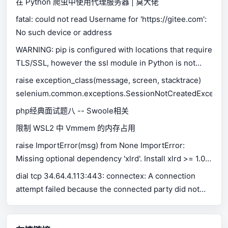
在 Python 爬虫中使用代理服务器 | 臭大佬
fatal: could not read Username for 'https://gitee.com':
No such device or address
WARNING: pip is configured with locations that require
TLS/SSL, however the ssl module in Python is not
available.
raise exception_class(message, screen, stacktrace)
selenium.common.exceptions.SessionNotCreatedExceptio
php经典面试题八 -- Swoole相关
限制 WSL2 中 Vmmem 的内存占用
raise ImportError(msg) from None ImportError:
Missing optional dependency 'xlrd'. Install xlrd >= 1.0.0
for Excel support Use pip or conda to install xlrd.
dial tcp 34.64.4.113:443: connectex: A connection
attempt failed because the connected party did not
properly respond after a period of time, or established
connection failed because connected host has failed