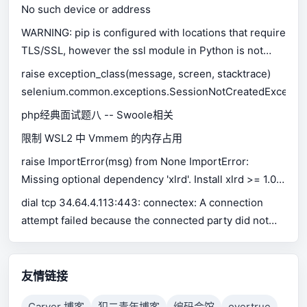
No such device or address
WARNING: pip is configured with locations that require
TLS/SSL, however the ssl module in Python is not
available.
raise exception_class(message, screen, stacktrace)
selenium.common.exceptions.SessionNotCreatedExceptio
php经典面试题八 -- Swoole相关
限制 WSL2 中 Vmmem 的内存占用
raise ImportError(msg) from None ImportError:
Missing optional dependency 'xlrd'. Install xlrd >= 1.0.0
for Excel support Use pip or conda to install xlrd.
dial tcp 34.64.4.113:443: connectex: A connection
attempt failed because the connected party did not
properly respond after a period of time, or established
connection failed because connected host has failed
to respond.
友情链接
Carver 博客
犯二青年博客
编码会馆
overtrue