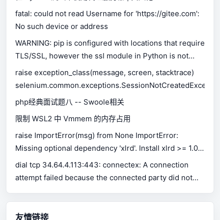
fatal: could not read Username for 'https://gitee.com':
No such device or address
WARNING: pip is configured with locations that require
TLS/SSL, however the ssl module in Python is not
available.
raise exception_class(message, screen, stacktrace)
selenium.common.exceptions.SessionNotCreatedExceptio
php经典面试题八 -- Swoole相关
限制 WSL2 中 Vmmem 的内存占用
raise ImportError(msg) from None ImportError:
Missing optional dependency 'xlrd'. Install xlrd >= 1.0.0
for Excel support Use pip or conda to install xlrd.
dial tcp 34.64.4.113:443: connectex: A connection
attempt failed because the connected party did not
properly respond after a period of time, or established
connection failed because connected host has failed
to respond.
友情链接