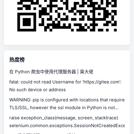
热度榜
在 Python 爬虫中使用代理服务器 | 臭大佬
fatal: could not read Username for 'https://gitee.com':
No such device or address
WARNING: pip is configured with locations that require
TLS/SSL, however the ssl module in Python is not
available.
raise exception_class(message, screen, stacktrace)
selenium.common.exceptions.SessionNotCreatedExceptio