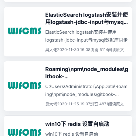
ElasticSearch logstash安装并使
用logstash-jdbc-input与mysql
数据库同步
ElasticSearch logstash安装并使用
logstash-jdbc-input与mysql数据库同步
臭大佬
2020-11-30 16:08
浏览 5114
阅读原文
Roaming\npm\node_modules\g
itbook-
cli\node_modules\npm\node_
C:\Users\Administrator\AppData\Roam
modules\graceful-
ing\npm\node_modules\gitbook-
fs\polyfills.js:287
cli\node_modules\npm\node_modules
臭大佬
2020-11-25 19:07
浏览 4871
阅读原文
\graceful-fs\polyfills.js:287 TypeError:
cb.apply is not a function
win10下 redis 设置自启动
win10下 redis 设置自启动