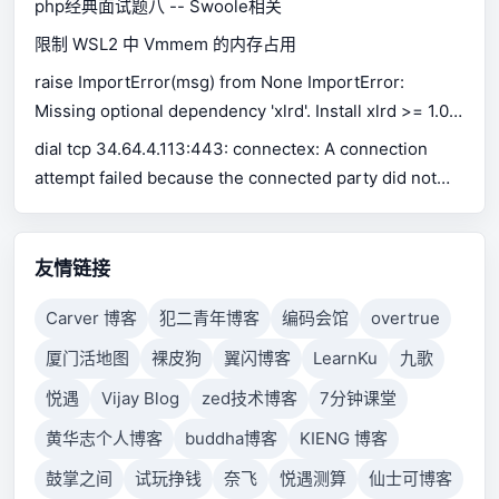
php经典面试题八 -- Swoole相关
限制 WSL2 中 Vmmem 的内存占用
raise ImportError(msg) from None ImportError:
Missing optional dependency 'xlrd'. Install xlrd >= 1.0.0
for Excel support Use pip or conda to install xlrd.
dial tcp 34.64.4.113:443: connectex: A connection
attempt failed because the connected party did not
properly respond after a period of time, or established
connection failed because connected host has failed
to respond.
友情链接
Carver 博客
犯二青年博客
编码会馆
overtrue
厦门活地图
裸皮狗
翼闪博客
LearnKu
九歌
悦遇
Vijay Blog
zed技术博客
7分钟课堂
黄华志个人博客
buddha博客
KIENG 博客
鼓掌之间
试玩挣钱
奈飞
悦遇测算
仙士可博客