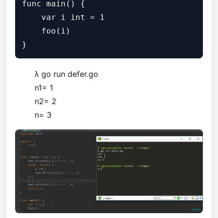
func main() {

    var i int = 1

    foo(i)

λ go run defer.go
n1= 1
n2= 2
n= 3