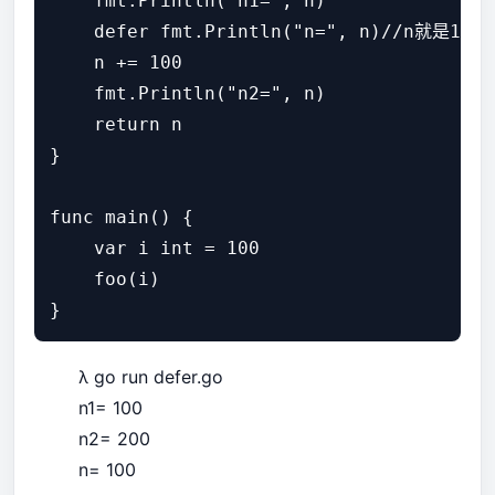
    fmt.Println("n1=", n)

    defer fmt.Println("n=", n)//n就是100

    n += 100

    fmt.Println("n2=", n)

    return n

}

func main() {

    var i int = 100

    foo(i)

λ go run defer.go
n1= 100
n2= 200
n= 100