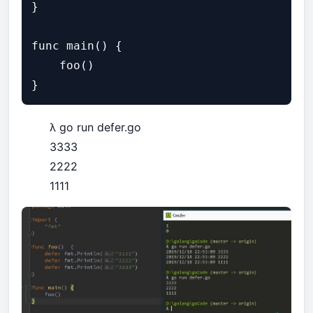
}

func main() {

    foo()

λ go run defer.go
3333
2222
1111