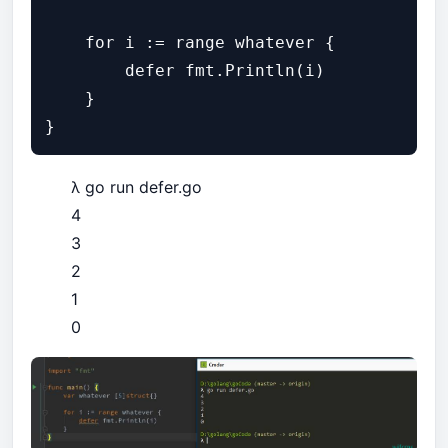
    for i := range whatever {

        defer fmt.Println(i)

    }

λ go run defer.go
4
3
2
1
0