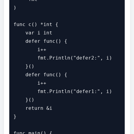
)

func c() *int {

    var i int

    defer func() {

        i++

        fmt.Println("defer2:", i)

    }()

    defer func() {

        i++

        fmt.Println("defer1:", i)

    }()

    return &i

}

func main() {
