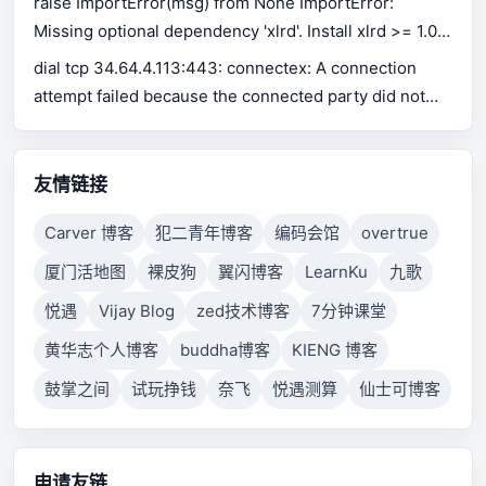
raise ImportError(msg) from None ImportError:
Missing optional dependency 'xlrd'. Install xlrd >= 1.0.0
for Excel support Use pip or conda to install xlrd.
dial tcp 34.64.4.113:443: connectex: A connection
attempt failed because the connected party did not
properly respond after a period of time, or established
connection failed because connected host has failed
to respond.
友情链接
Carver 博客
犯二青年博客
编码会馆
overtrue
厦门活地图
裸皮狗
翼闪博客
LearnKu
九歌
悦遇
Vijay Blog
zed技术博客
7分钟课堂
黄华志个人博客
buddha博客
KIENG 博客
鼓掌之间
试玩挣钱
奈飞
悦遇测算
仙士可博客
申请友链