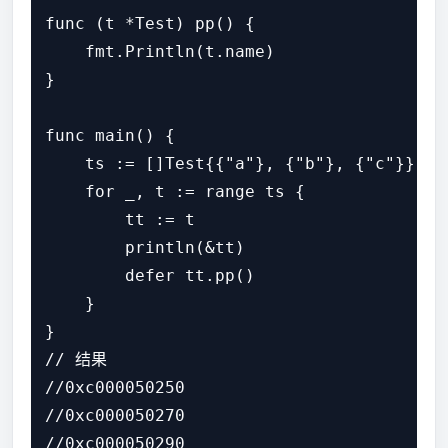
func (t *Test) pp() {

    fmt.Println(t.name)

}

func main() {

    ts := []Test{{"a"}, {"b"}, {"c"}}

    for _, t := range ts {

        tt := t 

        println(&tt)

        defer tt.pp()

    }

}

// 结果

//0xc000050250

//0xc000050270

//0xc000050290
