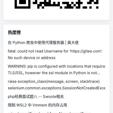
热度榜
在 Python 爬虫中使用代理服务器 | 臭大佬
fatal: could not read Username for 'https://gitee.com':
No such device or address
WARNING: pip is configured with locations that require
TLS/SSL, however the ssl module in Python is not
available.
raise exception_class(message, screen, stacktrace)
selenium.common.exceptions.SessionNotCreatedExceptio
php经典面试题八 -- Swoole相关
限制 WSL2 中 Vmmem 的内存占用