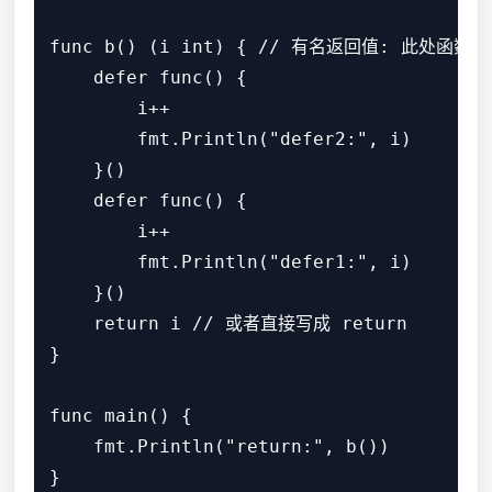
func b() (i int) { // 有名返回值: 此处函
    defer func() {

        i++

        fmt.Println("defer2:", i)

    }()

    defer func() {

        i++

        fmt.Println("defer1:", i)

    }()

    return i // 或者直接写成 return

}

func main() {

    fmt.Println("return:", b())

}
