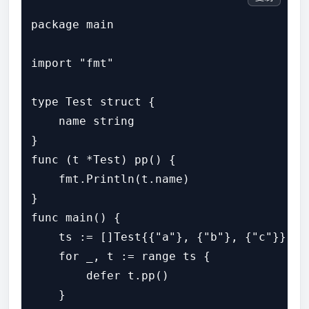
package main

import "fmt"

type Test struct {

    name string

}

func (t *Test) pp() {

    fmt.Println(t.name)

}

func main() {

    ts := []Test{{"a"}, {"b"}, {"c"}}

    for _, t := range ts {

        defer t.pp()

    }
