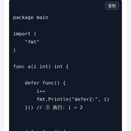
复制
package main

import (

    "fmt"

)

func a(i int) int {

    defer func() {

        i++

        fmt.Println("defer2:", i)

    }() // ③ 执行: i = 2
