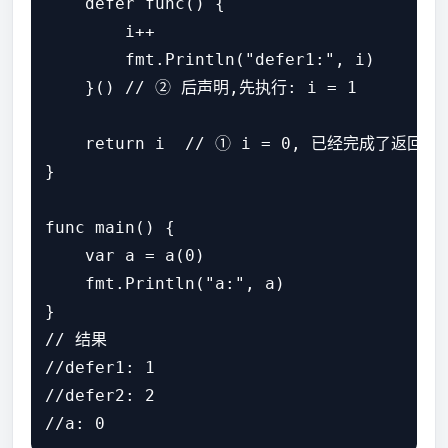
    defer func() {

        i++

        fmt.Println("defer1:", i)

    }() // ② 后声明,先执行: i = 1

    return i  // ① i = 0, 已经完成了返
}

func main() {

    var a = a(0)

    fmt.Println("a:", a)

}

// 结果

//defer1: 1

//defer2: 2
