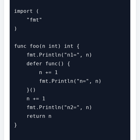
import (

    "fmt"

)

func foo(n int) int {

    fmt.Println("n1=", n)

    defer func() {

        n += 1

        fmt.Println("n=", n)

    }()

    n += 1

    fmt.Println("n2=", n)

    return n

}
