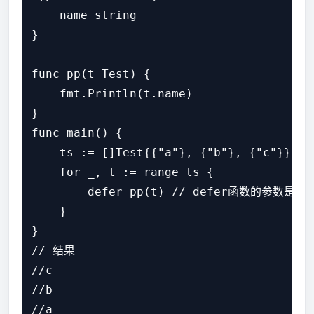
    name string

}

func pp(t Test) {

    fmt.Println(t.name)

}

func main() {

    ts := []Test{{"a"}, {"b"}, {"c"}}

    for _, t := range ts {

        defer pp(t) // defer函数的参数
    }

}

// 结果

//c 

//b 
