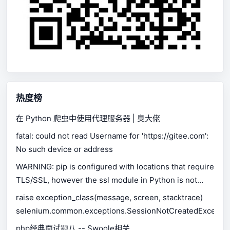
热度榜
在 Python 爬虫中使用代理服务器 | 臭大佬
fatal: could not read Username for 'https://gitee.com':
No such device or address
WARNING: pip is configured with locations that require
TLS/SSL, however the ssl module in Python is not
available.
raise exception_class(message, screen, stacktrace)
selenium.common.exceptions.SessionNotCreatedExceptio
php经典面试题八 -- Swoole相关