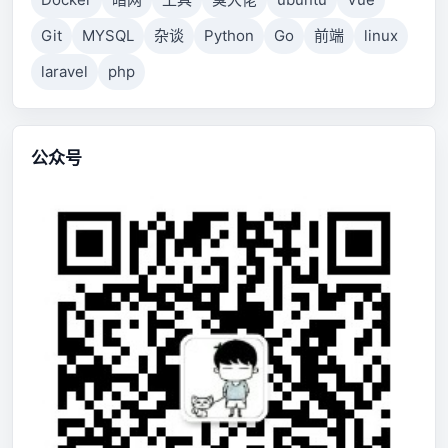
Git
MYSQL
杂谈
Python
Go
前端
linux
laravel
php
公众号