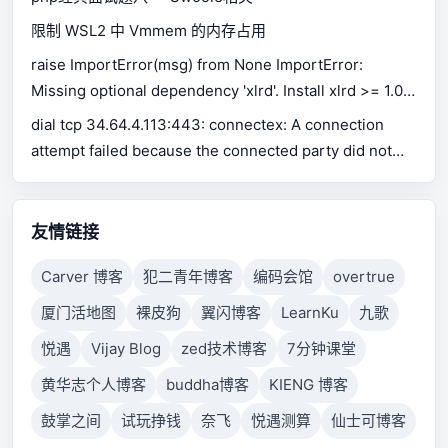
限制 WSL2 中 Vmmem 的内存占用
raise ImportError(msg) from None ImportError:
Missing optional dependency 'xlrd'. Install xlrd >= 1.0.0
for Excel support Use pip or conda to install xlrd.
dial tcp 34.64.4.113:443: connectex: A connection
attempt failed because the connected party did not
properly respond after a period of time, or established
connection failed because connected host has failed
to respond.
友情链接
Carver 博客
犯二青年博客
编码会馆
overtrue
厦门活地图
裸皮狗
翼闪博客
LearnKu
九歌
悦遇
Vijay Blog
zed技术博客
7分钟课堂
黄华志个人博客
buddha博客
KIENG 博客
鼓掌之间
试玩挣钱
奈飞
悦遇测算
仙士可博客