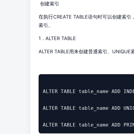
创建索引
在执行
CREATE TABLE语句时可以创建索
索引。
1．
ALTER TABLE
ALTER TABLE用来创建普通索引、
UNIQU
ALTER TABLE table_name ADD INDE
ALTER TABLE table_name ADD UNIQ
ALTER TABLE table_name ADD PRI