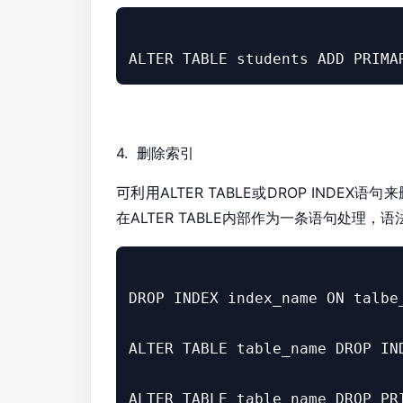
ALTER TABLE students ADD PRIMA
4. 删除索引
可利用
ALTER TABLE或
DROP INDEX语
在
ALTER TABLE内部作为一条语句处理，
DROP INDEX index_name ON talbe_
ALTER TABLE table_name DROP IND
ALTER TABLE table_name DROP PR