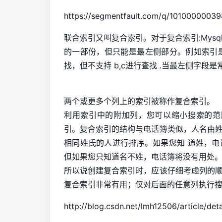
https://segmentfault.com/q/101000000
联合索引又叫复合索引。对于复合索引:Mys
的一部份，但只能是最左侧部分。例如索引是key i
找，但不支持 b,c进行查找 .当最左侧字段
两个或更多个列上的索引被称作复合索引。
利用索引中的附加列，您可以缩小搜索的范
引。复合索引的结构与电话簿类似，人名由
相同姓氏的人进行排序。如果您知 道姓，
但如果您只知道名不姓，电话簿将没有用处
所以说创建复合索引时，应该仔细考虑列的
复合索引非常有用；仅对后面的任意列执行
http://blog.csdn.net/lmh12506/article/det