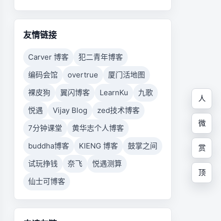
友情链接
Carver 博客
犯二青年博客
编码会馆
overtrue
厦门活地图
裸皮狗
翼闪博客
LearnKu
九歌
人
悦遇
Vijay Blog
zed技术博客
微
7分钟课堂
黄华志个人博客
buddha博客
KIENG 博客
鼓掌之间
赏
试玩挣钱
奈飞
悦遇测算
顶
仙士可博客