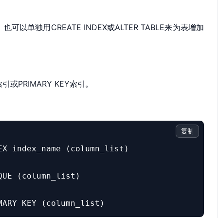
引，也可以单独用
CREATE INDEX或
ALTER TABLE来为表增加
E索引或
PRIMARY KEY索引。
复制
X index_name (column_list)

UE (column_list)

MARY KEY (column_list)