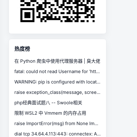
热度榜
在 Python 爬虫中使用代理服务器 | 臭大佬
fatal: could not read Username for 'https://gitee.com': No such device or address
WARNING: pip is configured with locations that require TLS/SSL, however the ssl module in Python is not available.
raise exception_class(message, screen, stacktrace) selenium.common.exceptions.SessionNotCreatedException
php经典面试题八 -- Swoole相关
限制 WSL2 中 Vmmem 的内存占用
raise ImportError(msg) from None ImportError: Missing optional dependency 'xlrd'. Install xlrd >= 1.0.0 for Excel support Use pip or conda to install xlrd.
dial tcp 34.64.4.113:443: connectex: A connection attempt failed because the connected party did not properly respond after a period of time, or established connection failed because connected host has failed to respond.