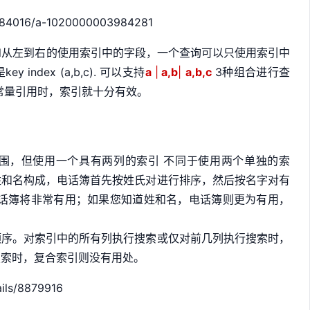
3984016/a-1020000003984281
ql从左到右的使用索引中的字段，一个查询可以只使用索引中
ndex (a,b,c). 可以支持
a
|
a,b
|
a,b,c
3种组合进行查
是常量引用时，索引就十分有效。
围，但使用一个具有两列的索引 不同于使用两个单独的索
姓和名构成，电话簿首先按姓氏对进行排序，然后按名字对有
电话簿将非常有用；如果您知道姓和名，电话簿则更为有用，
。
顺序。对索引中的所有列执行搜索或仅对前几列执行搜索时，
搜索时，复合索引则没有用处。
ails/8879916