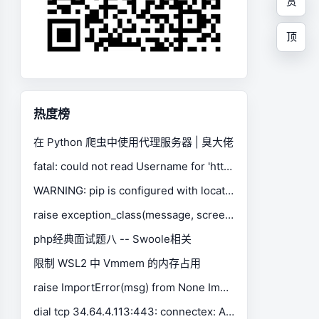
赏
顶
热度榜
在 Python 爬虫中使用代理服务器 | 臭大佬
fatal: could not read Username for 'https://gitee.com': No such device or address
WARNING: pip is configured with locations that require TLS/SSL, however the ssl module in Python is not available.
raise exception_class(message, screen, stacktrace) selenium.common.exceptions.SessionNotCreatedException
php经典面试题八 -- Swoole相关
限制 WSL2 中 Vmmem 的内存占用
raise ImportError(msg) from None ImportError: Missing optional dependency 'xlrd'. Install xlrd >= 1.0.0 for Excel support Use pip or conda to install xlrd.
dial tcp 34.64.4.113:443: connectex: A connection attempt failed because the connected party did not properly respond after a period of time, or established connection failed because connected host has failed to respond.