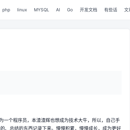
php
linux
MYSQL
AI
Go
开发文档
有些话
文
作为一个程序员，本渣渣辉也想成为技术大牛，所以，自己手
到的、总结的东西记录下来。慢慢积累，慢慢成长，成为更好