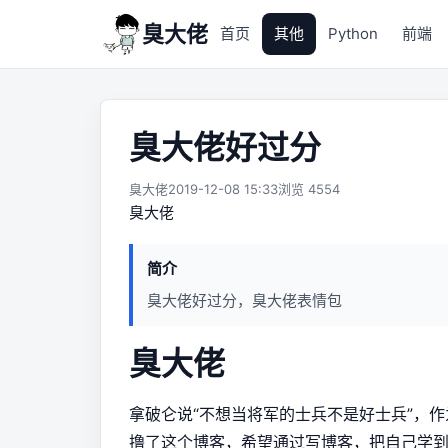
臭大佬
首页
其他
Python
前端
臭大佬好过分
臭大佬
2019-12-08 15:33
浏览 4554
臭大佬
简介
臭大佬好过分，臭大佬表情包
臭大佬
拿破仑说“不想当将军的士兵不是好士兵”，
撸了这个博客，希望通过写博客，把自己学