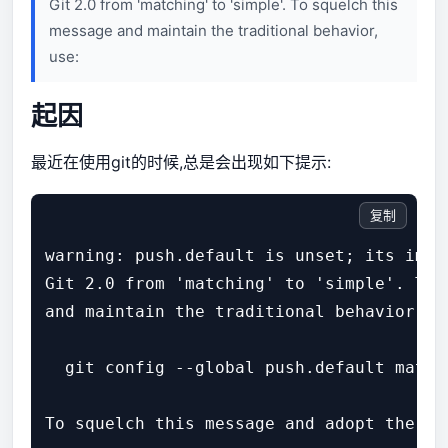
Git 2.0 from 'matching' to 'simple'. To squelch this
message and maintain the traditional behavior,
use:
起因
最近在使用git的时候,总是会出现如下提示:
复制
warning: push.default is unset; its impl
Git 2.0 from 'matching' to 'simple'. To 
and maintain the traditional behavior, us
  git config --global push.default matchi
To squelch this message and adopt the ne