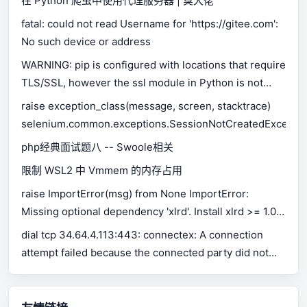
在 Python 爬虫中使用代理服务器 | 臭大佬
fatal: could not read Username for 'https://gitee.com':
No such device or address
WARNING: pip is configured with locations that require
TLS/SSL, however the ssl module in Python is not
available.
raise exception_class(message, screen, stacktrace)
selenium.common.exceptions.SessionNotCreatedExceptio
php经典面试题八 -- Swoole相关
限制 WSL2 中 Vmmem 的内存占用
raise ImportError(msg) from None ImportError:
Missing optional dependency 'xlrd'. Install xlrd >= 1.0.0
for Excel support Use pip or conda to install xlrd.
dial tcp 34.64.4.113:443: connectex: A connection
attempt failed because the connected party did not
properly respond after a period of time, or established
connection failed because connected host has failed
to respond.