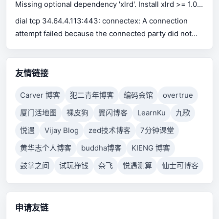
Missing optional dependency 'xlrd'. Install xlrd >= 1.0.0
for Excel support Use pip or conda to install xlrd.
dial tcp 34.64.4.113:443: connectex: A connection
attempt failed because the connected party did not
properly respond after a period of time, or established
connection failed because connected host has failed
to respond.
友情链接
Carver 博客
犯二青年博客
编码会馆
overtrue
厦门活地图
裸皮狗
翼闪博客
LearnKu
九歌
悦遇
Vijay Blog
zed技术博客
7分钟课堂
黄华志个人博客
buddha博客
KIENG 博客
鼓掌之间
试玩挣钱
奈飞
悦遇测算
仙士可博客
申请友链