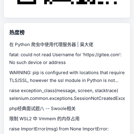
热度榜
在 Python 爬虫中使用代理服务器 | 臭大佬
fatal: could not read Username for 'https://gitee.com':
No such device or address
WARNING: pip is configured with locations that require
TLS/SSL, however the ssl module in Python is not
available.
raise exception_class(message, screen, stacktrace)
selenium.common.exceptions.SessionNotCreatedExceptio
php经典面试题八 -- Swoole相关
限制 WSL2 中 Vmmem 的内存占用
raise ImportError(msg) from None ImportError: