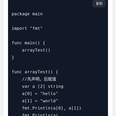
复制
package main

import "fmt"

func main() {

    arrayTest()

}

func arrayTest() {

    //先声明，后赋值

    var a [2] string

    a[0] = "hello"

    a[1] = "world"

    fmt.Println(a[0], a[1])

    fmt.Println(a)
