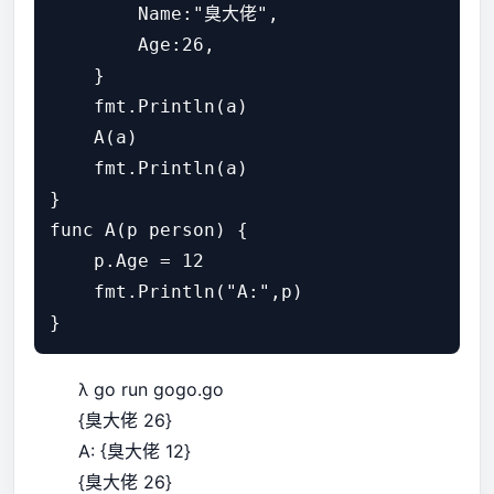
        Name:"臭大佬",

        Age:26,

    }

    fmt.Println(a)

    A(a)

    fmt.Println(a)

}

func A(p person) {

    p.Age = 12

    fmt.Println("A:",p)

λ go run gogo.go
{臭大佬 26}
A: {臭大佬 12}
{臭大佬 26}