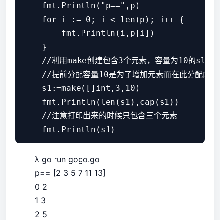
    fmt.Println("p==",p)

    for i := 0; i < len(p); i++ {

        fmt.Println(i,p[i])

    }

    //利用make创建包含3个元素，容量为10的slice
    //提前分配容量10是为了增加元素而在此分配内存

    s1:=make([]int,3,10)

    fmt.Println(len(s1),cap(s1))

    //注意打印出来的时候只包含三个元素

λ go run gogo.go
p== [2 3 5 7 11 13]
0 2
1 3
2 5