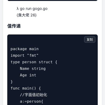
λ go run gogo.go
{臭大佬 26}
值传递
复制
package main

import "fmt"

type person struct {

    Name string

    Age int

}

func main() {

    //字面值初始化

    a:=person{
