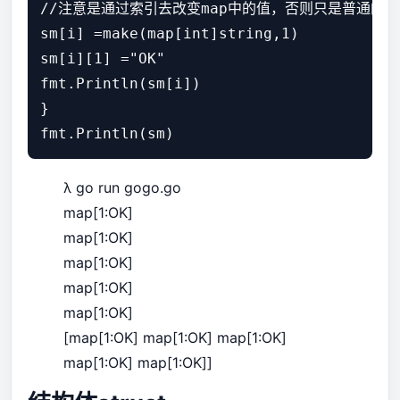
//注意是通过索引去改变map中的值，否则只是普通的值
sm[i] =make(map[int]string,1)

sm[i][1] ="OK"

fmt.Println(sm[i])

}

λ go run gogo.go
map[1:OK]
map[1:OK]
map[1:OK]
map[1:OK]
map[1:OK]
[map[1:OK] map[1:OK] map[1:OK]
map[1:OK] map[1:OK]]