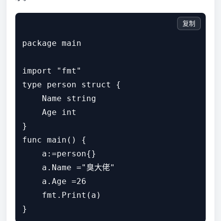
复制
package main

import "fmt"

type person struct {

    Name string

    Age int

}

func main() {

    a:=person{}

    a.Name ="臭大佬"

    a.Age =26

    fmt.Print(a)
