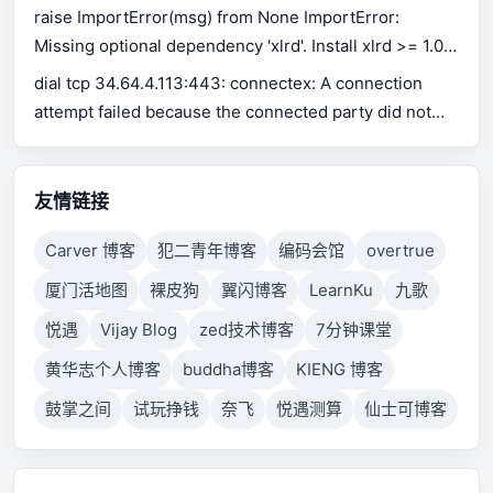
raise ImportError(msg) from None ImportError:
Missing optional dependency 'xlrd'. Install xlrd >= 1.0.0
for Excel support Use pip or conda to install xlrd.
dial tcp 34.64.4.113:443: connectex: A connection
attempt failed because the connected party did not
properly respond after a period of time, or established
connection failed because connected host has failed
to respond.
友情链接
Carver 博客
犯二青年博客
编码会馆
overtrue
厦门活地图
裸皮狗
翼闪博客
LearnKu
九歌
悦遇
Vijay Blog
zed技术博客
7分钟课堂
黄华志个人博客
buddha博客
KIENG 博客
鼓掌之间
试玩挣钱
奈飞
悦遇测算
仙士可博客