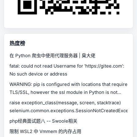
热度榜
在 Python 爬虫中使用代理服务器 | 臭大佬
fatal: could not read Username for 'https://gitee.com':
No such device or address
WARNING: pip is configured with locations that require
TLS/SSL, however the ssl module in Python is not
available.
raise exception_class(message, screen, stacktrace)
selenium.common.exceptions.SessionNotCreatedExceptio
php经典面试题八 -- Swoole相关
限制 WSL2 中 Vmmem 的内存占用