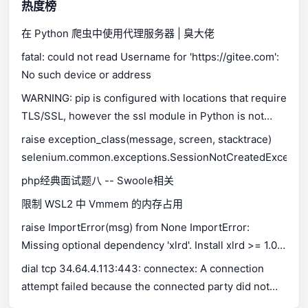
热度榜
在 Python 爬虫中使用代理服务器 | 臭大佬
fatal: could not read Username for 'https://gitee.com':
No such device or address
WARNING: pip is configured with locations that require
TLS/SSL, however the ssl module in Python is not
available.
raise exception_class(message, screen, stacktrace)
selenium.common.exceptions.SessionNotCreatedExceptio
php经典面试题八 -- Swoole相关
限制 WSL2 中 Vmmem 的内存占用
raise ImportError(msg) from None ImportError:
Missing optional dependency 'xlrd'. Install xlrd >= 1.0.0
for Excel support Use pip or conda to install xlrd.
dial tcp 34.64.4.113:443: connectex: A connection
attempt failed because the connected party did not
properly respond after a period of time, or established