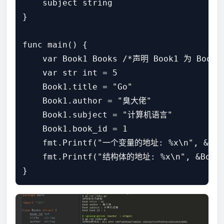
    subject string

}

func main() {

    var Book1 Books /*声明 Book1 为 Books
    var str int = 5

    Book1.title = "Go"

    Book1.author = "臭大佬"

    Book1.subject = "计算机语言"

    Book1.book_id = 1

    fmt.Printf("一个变量的地址: %x\n", &str 
    fmt.Printf("结构体的地址: %x\n", &Book1