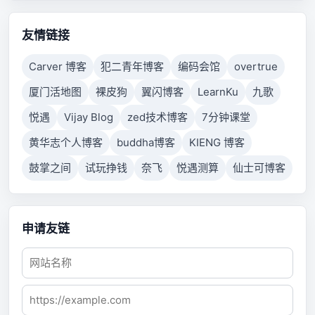
connection failed because connected host has failed
to respond.
友情链接
Carver 博客
犯二青年博客
编码会馆
overtrue
厦门活地图
裸皮狗
翼闪博客
LearnKu
九歌
悦遇
Vijay Blog
zed技术博客
7分钟课堂
黄华志个人博客
buddha博客
KIENG 博客
鼓掌之间
试玩挣钱
奈飞
悦遇测算
仙士可博客
申请友链