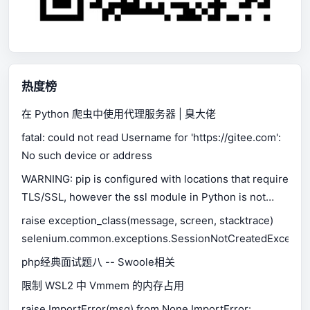
热度榜
在 Python 爬虫中使用代理服务器 | 臭大佬
fatal: could not read Username for 'https://gitee.com':
No such device or address
WARNING: pip is configured with locations that require
TLS/SSL, however the ssl module in Python is not
available.
raise exception_class(message, screen, stacktrace)
selenium.common.exceptions.SessionNotCreatedExceptio
php经典面试题八 -- Swoole相关
限制 WSL2 中 Vmmem 的内存占用
raise ImportError(msg) from None ImportError: