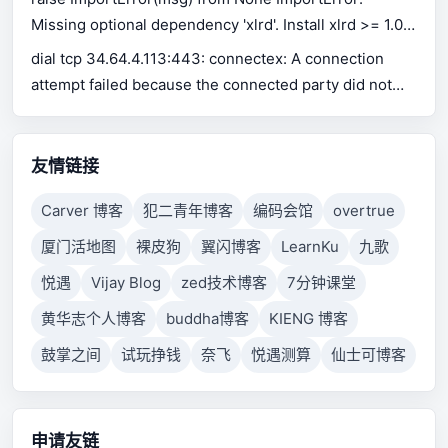
Missing optional dependency 'xlrd'. Install xlrd >= 1.0.0
for Excel support Use pip or conda to install xlrd.
dial tcp 34.64.4.113:443: connectex: A connection
attempt failed because the connected party did not
properly respond after a period of time, or established
connection failed because connected host has failed
to respond.
友情链接
Carver 博客
犯二青年博客
编码会馆
overtrue
厦门活地图
裸皮狗
翼闪博客
LearnKu
九歌
悦遇
Vijay Blog
zed技术博客
7分钟课堂
黄华志个人博客
buddha博客
KIENG 博客
鼓掌之间
试玩挣钱
奈飞
悦遇测算
仙士可博客
申请友链