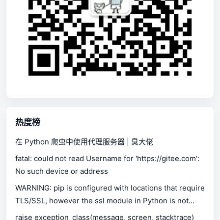
热度榜
在 Python 爬虫中使用代理服务器 | 臭大佬
fatal: could not read Username for 'https://gitee.com':
No such device or address
WARNING: pip is configured with locations that require
TLS/SSL, however the ssl module in Python is not
available.
raise exception_class(message, screen, stacktrace)