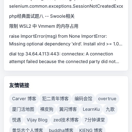
selenium.common.exceptions.SessionNotCreatedExceptio
php经典面试题八 -- Swoole相关
限制 WSL2 中 Vmmem 的内存占用
raise ImportError(msg) from None ImportError:
Missing optional dependency 'xlrd'. Install xlrd >= 1.0.0
for Excel support Use pip or conda to install xlrd.
dial tcp 34.64.4.113:443: connectex: A connection
attempt failed because the connected party did not
properly respond after a period of time, or established
connection failed because connected host has failed
to respond.
友情链接
Carver 博客
犯二青年博客
编码会馆
overtrue
厦门活地图
裸皮狗
翼闪博客
LearnKu
九歌
悦遇
Vijay Blog
zed技术博客
7分钟课堂
黄华志个人博客
buddha博客
KIENG 博客