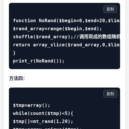
复制
function NoRand($begin=0,$end=20,$limit=5
$rand_array=range($begin,$end); 

shuffle($rand_array);//调用现成的数组随机排列
return array_slice($rand_array,0,$limit
} 

print_r(NoRand());
方法四：
复制
$tmp=array(); 

while(count($tmp)<5){ 

$tmp[]=mt_rand(1,20); 
