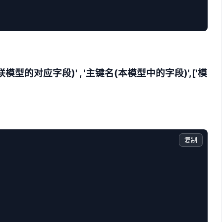
联模型的对应字段)
' , '主键名
(本模型中的字段)
',['模
复制