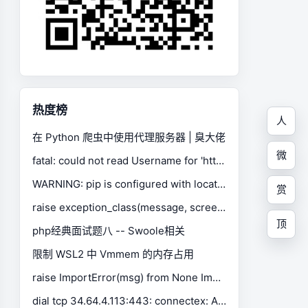
热度榜
人
在 Python 爬虫中使用代理服务器 | 臭大佬
微
fatal: could not read Username for 'https://gitee.com': No such device or address
WARNING: pip is configured with locations that require TLS/SSL, however the ssl module in Python is not available.
赏
raise exception_class(message, screen, stacktrace) selenium.common.exceptions.SessionNotCreatedException
顶
php经典面试题八 -- Swoole相关
限制 WSL2 中 Vmmem 的内存占用
raise ImportError(msg) from None ImportError: Missing optional dependency 'xlrd'. Install xlrd >= 1.0.0 for Excel support Use pip or conda to install xlrd.
dial tcp 34.64.4.113:443: connectex: A connection attempt failed because the connected party did not properly respond after a period of time, or established connection failed because connected host has failed to respond.