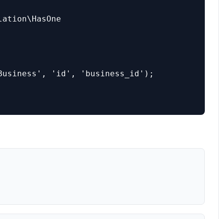
ation\HasOne

Business', 'id', 'business_id');
