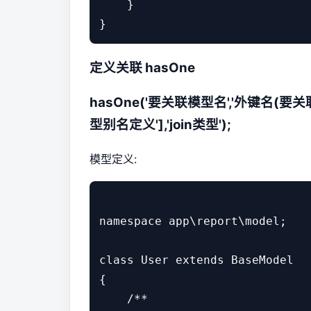
    }

}
定义关联 hasOne
hasOne('要关联模型名','外键名
(要关
型别名定义'],'join类型');
模型定义:
namespace app\report\model;

class User extends BaseModel

{

    /**
