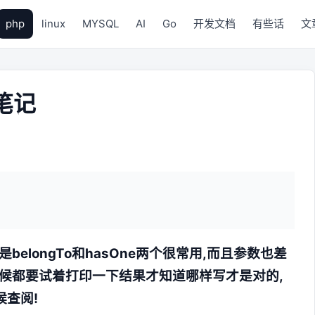
php
linux
MYSQL
AI
Go
开发文档
有些话
文
联笔记
是belongTo和hasOne两个很常用,而且参数也差
联的时候都要试着打印一下结果才知道哪样写才是对的,
候查阅!