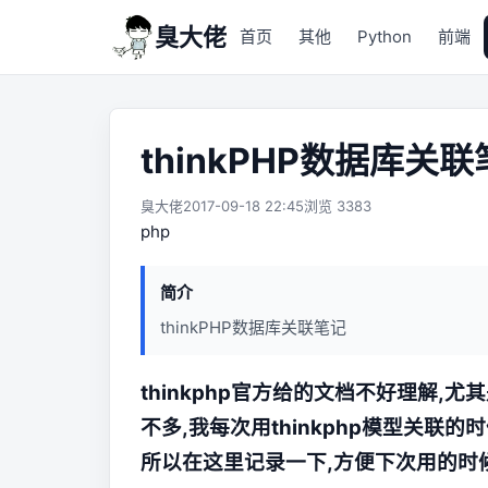
臭大佬
首页
其他
Python
前端
thinkPHP数据库关
臭大佬
2017-09-18 22:45
浏览 3383
php
简介
thinkPHP数据库关联笔记
thinkphp官方给的文档不好理解,尤其
不多,我每次用thinkphp模型关
所以在这里记录一下,方便下次用的时