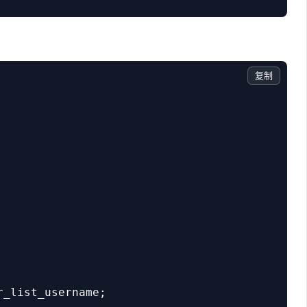
复制
_list_username;
