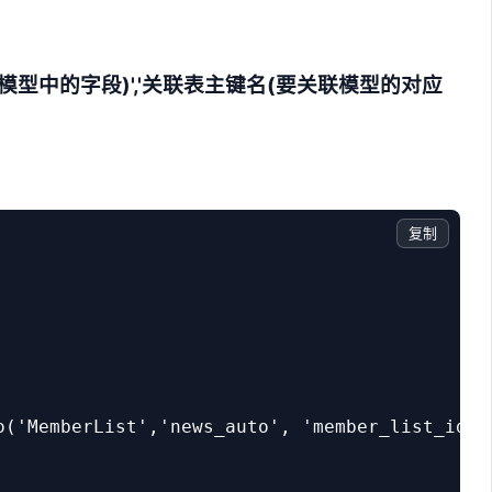
本模型中的字段)
','关联表主键名
(要关联模型的对应
复制
o('MemberList','news_auto', 'member_list_id');