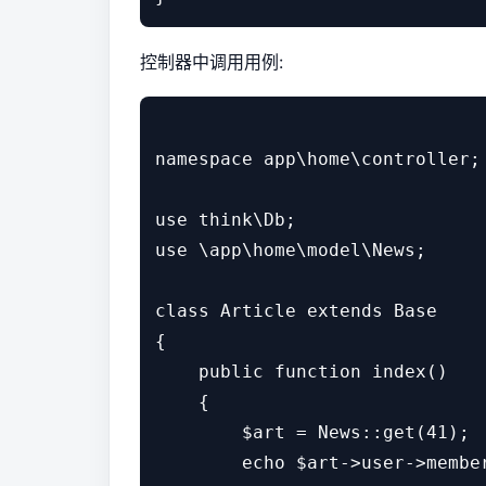
控制器中调用用例:
namespace app\home\controller;

use think\Db;

use \app\home\model\News;

class Article extends Base

{

    public function index()

    {

        $art = News::get(41);

        echo $art->user->member