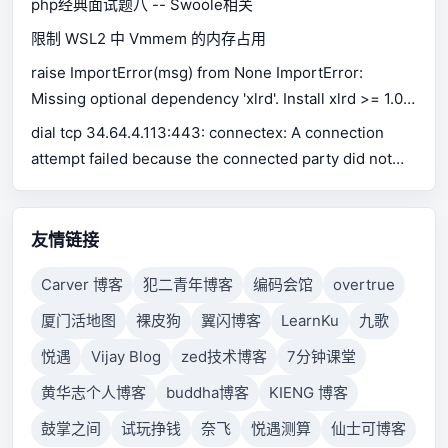
php经典面试题八 -- Swoole相关
限制 WSL2 中 Vmmem 的内存占用
raise ImportError(msg) from None ImportError:
Missing optional dependency 'xlrd'. Install xlrd >= 1.0.0
for Excel support Use pip or conda to install xlrd.
dial tcp 34.64.4.113:443: connectex: A connection
attempt failed because the connected party did not
properly respond after a period of time, or established
connection failed because connected host has failed
to respond.
友情链接
Carver 博客
犯二青年博客
编码会馆
overtrue
厦门活地图
裸皮狗
翼闪博客
LearnKu
九歌
悦遇
Vijay Blog
zed技术博客
7分钟课堂
黄华志个人博客
buddha博客
KIENG 博客
鼓掌之间
试玩挣钱
奈飞
悦遇测算
仙士可博客