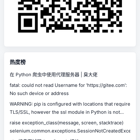
热度榜
在 Python 爬虫中使用代理服务器 | 臭大佬
fatal: could not read Username for 'https://gitee.com':
No such device or address
WARNING: pip is configured with locations that require
TLS/SSL, however the ssl module in Python is not
available.
raise exception_class(message, screen, stacktrace)
selenium.common.exceptions.SessionNotCreatedExceptio