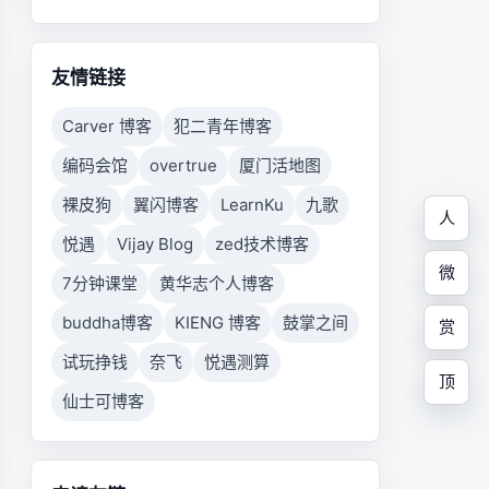
友情链接
Carver 博客
犯二青年博客
编码会馆
overtrue
厦门活地图
裸皮狗
翼闪博客
LearnKu
九歌
人
悦遇
Vijay Blog
zed技术博客
微
7分钟课堂
黄华志个人博客
buddha博客
KIENG 博客
鼓掌之间
赏
试玩挣钱
奈飞
悦遇测算
顶
仙士可博客