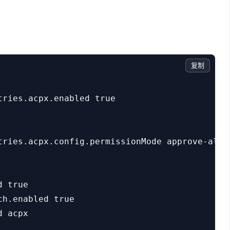
复制
ries.acpx.enabled true

tries.acpx.config.permissionMode approve-all

 true

h.enabled true

 acpx
