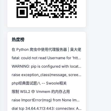
热度榜
在 Python 爬虫中使用代理服务器 | 臭大佬
fatal: could not read Username for 'https://gitee.com': No such device or address
WARNING: pip is configured with locations that require TLS/SSL, however the ssl module in Python is not available.
raise exception_class(message, screen, stacktrace) selenium.common.exceptions.SessionNotCreatedException
php经典面试题八 -- Swoole相关
限制 WSL2 中 Vmmem 的内存占用
raise ImportError(msg) from None ImportError: Missing optional dependency 'xlrd'. Install xlrd >= 1.0.0 for Excel support Use pip or conda to install xlrd.
dial tcp 34.64.4.113:443: connectex: A connection attempt failed because the connected party did not properly respond after a period of time, or established connection failed because connected host has failed to respond.