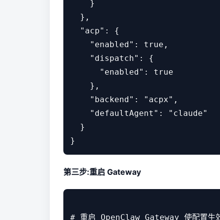
    }

  },

  "acp": {

    "enabled": true,

    "dispatch": {

      "enabled": true

    },

    "backend": "acpx",

    "defaultAgent": "claude"

  }

第三步:重启 Gateway
# 重启 OpenClaw Gateway 使配置生效