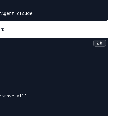
:
on
复制
prove-all"
