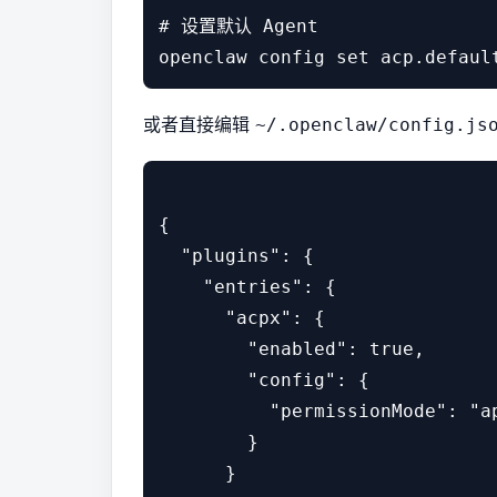
# 设置默认 Agent

或者直接编辑
~/.openclaw/config.js
{

  "plugins": {

    "entries": {

      "acpx": {

        "enabled": true,

        "config": {

          "permissionMode": "ap
        }

      }
