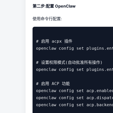
第二步:配置 OpenClaw
使用命令行配置:
# 启用 acpx 插件

openclaw config set plugins.ent
# 设置权限模式(自动批准所有操作)

openclaw config set plugins.en
# 启用 ACP 功能

openclaw config set acp.enabled
openclaw config set acp.dispatc
openclaw config set acp.backend