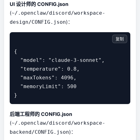
UI 设计师的 CONFIG.json
(
~/.openclaw/discord/workspace-
)：
design/CONFIG.json
复制
{

  "model": "claude-3-sonnet",

  "temperature": 0.8,

  "maxTokens": 4096,

  "memoryLimit": 500

后端工程师的 CONFIG.json
(
~/.openclaw/discord/workspace-
)：
backend/CONFIG.json