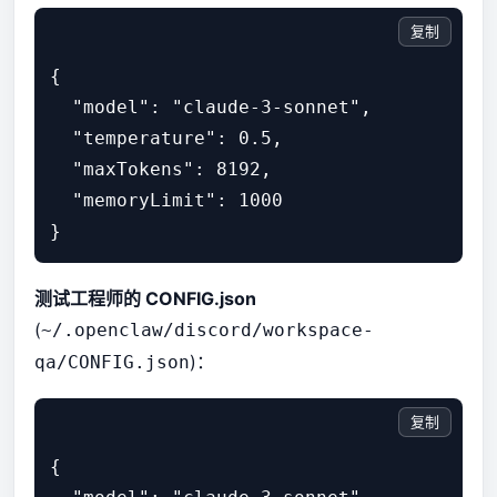
复制
{

  "model": "claude-3-sonnet",

  "temperature": 0.5,

  "maxTokens": 8192,

  "memoryLimit": 1000

测试工程师的 CONFIG.json
(
~/.openclaw/discord/workspace-
)：
qa/CONFIG.json
复制
{
