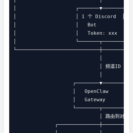
│                    ┌───────▼───────┐  
│                    │ 1 个 Discord  │   
│                    │   Bot         │  
│                    │   Token: xxx  │  
│                    └───────┬───────┘  
└────────────────────────────┼──────────
                             │

                             │ 频道ID → b
                             │

                    ┌────────▼────────┐

                    │   OpenClaw     │

                    │   Gateway      │

                    └────────┬────────┘

                             │ 路由到对应 A
              ┌──────────────┼───────────
              │              │           