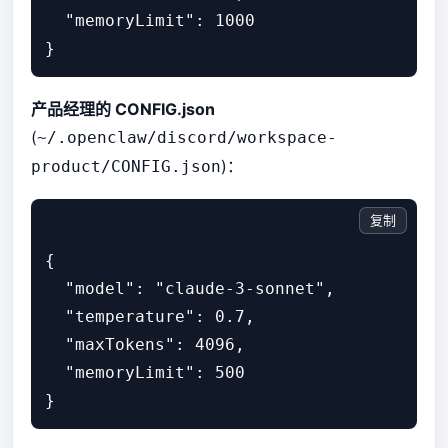
  "memoryLimit": 1000

产品经理的 CONFIG.json
(
~/.openclaw/discord/workspace-
)：
product/CONFIG.json
复制
{

  "model": "claude-3-sonnet",

  "temperature": 0.7,

  "maxTokens": 4096,

  "memoryLimit": 500
