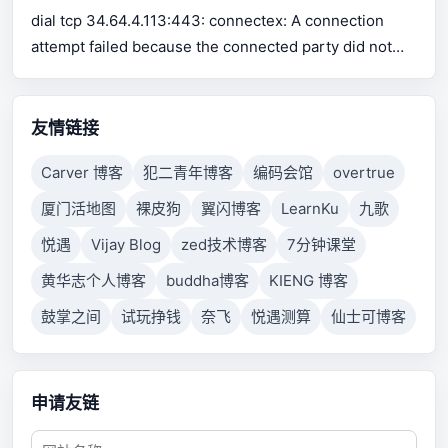
for Excel support Use pip or conda to install xlrd.
dial tcp 34.64.4.113:443: connectex: A connection
attempt failed because the connected party did not
properly respond after a period of time, or established
connection failed because connected host has failed
to respond.
友情链接
Carver 博客
犯二青年博客
编码会馆
overtrue
厦门活地图
裸皮狗
翼闪博客
LearnKu
九歌
悦遇
Vijay Blog
zed技术博客
7分钟课堂
黄华志个人博客
buddha博客
KIENG 博客
鼓掌之间
试玩挣钱
奈飞
悦遇测算
仙士可博客
申请友链