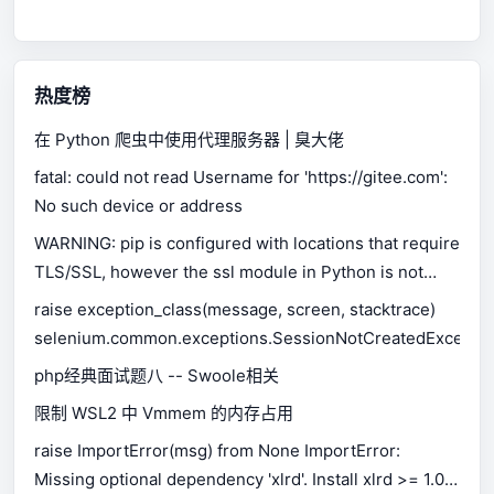
热度榜
在 Python 爬虫中使用代理服务器 | 臭大佬
fatal: could not read Username for 'https://gitee.com':
No such device or address
WARNING: pip is configured with locations that require
TLS/SSL, however the ssl module in Python is not
available.
raise exception_class(message, screen, stacktrace)
selenium.common.exceptions.SessionNotCreatedExceptio
php经典面试题八 -- Swoole相关
限制 WSL2 中 Vmmem 的内存占用
raise ImportError(msg) from None ImportError:
Missing optional dependency 'xlrd'. Install xlrd >= 1.0.0