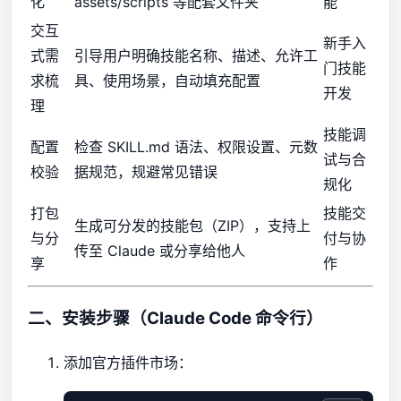
化
assets/scripts 等配套文件夹
能
交互
新手入
式需
引导用户明确技能名称、描述、允许工
门技能
求梳
具、使用场景，自动填充配置
开发
理
技能调
配置
检查 SKILL.md 语法、权限设置、元数
试与合
校验
据规范，规避常见错误
规化
打包
技能交
生成可分发的技能包（ZIP），支持上
与分
付与协
传至 Claude 或分享给他人
享
作
二、安装步骤（Claude Code 命令行）
添加官方插件市场：