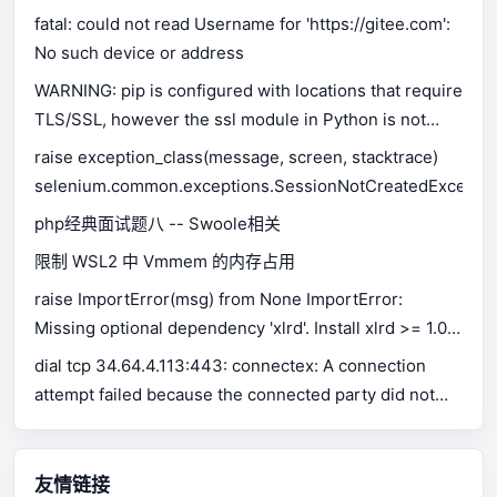
fatal: could not read Username for 'https://gitee.com':
No such device or address
WARNING: pip is configured with locations that require
TLS/SSL, however the ssl module in Python is not
available.
raise exception_class(message, screen, stacktrace)
selenium.common.exceptions.SessionNotCreatedExceptio
php经典面试题八 -- Swoole相关
限制 WSL2 中 Vmmem 的内存占用
raise ImportError(msg) from None ImportError:
Missing optional dependency 'xlrd'. Install xlrd >= 1.0.0
for Excel support Use pip or conda to install xlrd.
dial tcp 34.64.4.113:443: connectex: A connection
attempt failed because the connected party did not
properly respond after a period of time, or established
connection failed because connected host has failed
to respond.
友情链接