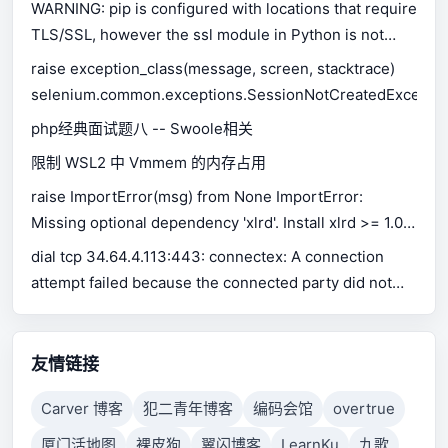
WARNING: pip is configured with locations that require
TLS/SSL, however the ssl module in Python is not
available.
raise exception_class(message, screen, stacktrace)
selenium.common.exceptions.SessionNotCreatedExceptio
php经典面试题八 -- Swoole相关
限制 WSL2 中 Vmmem 的内存占用
raise ImportError(msg) from None ImportError:
Missing optional dependency 'xlrd'. Install xlrd >= 1.0.0
for Excel support Use pip or conda to install xlrd.
dial tcp 34.64.4.113:443: connectex: A connection
attempt failed because the connected party did not
properly respond after a period of time, or established
connection failed because connected host has failed
to respond.
友情链接
Carver 博客
犯二青年博客
编码会馆
overtrue
厦门活地图
裸皮狗
翼闪博客
LearnKu
九歌