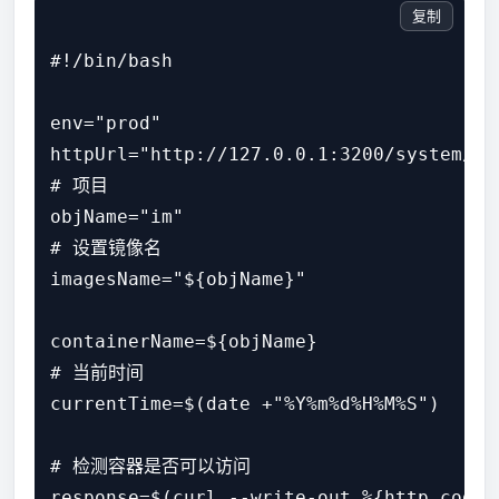
复制
#!/bin/bash

env="prod"

httpUrl="http://127.0.0.1:3200/system/sta
# 项目

objName="im"

# 设置镜像名

imagesName="${objName}"

containerName=${objName}

# 当前时间

currentTime=$(date +"%Y%m%d%H%M%S")

# 检测容器是否可以访问

response=$(curl --write-out %{http_code}