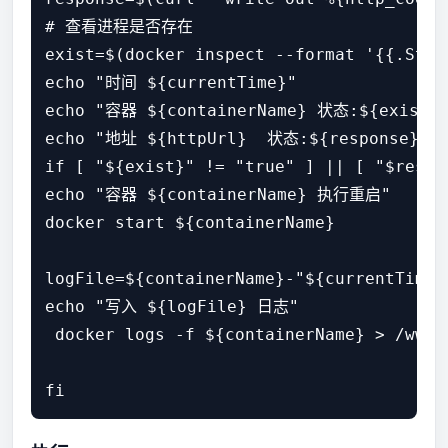
# 查看进程是否存在

exist=$(docker inspect --format '{{.Stat
echo "时间 ${currentTime}"

echo "容器 ${containerName} 状态:${exist}"
echo "地址 ${httpUrl}  状态:${response}"

if [ "${exist}" != "true" ] || [ "$respo
echo "容器 ${containerName} 执行重启"

docker start ${containerName}

logFile=${containerName}-"${currentTime}"
echo "写入 ${logFile} 日志"

 docker logs -f ${containerName} > /wwwl