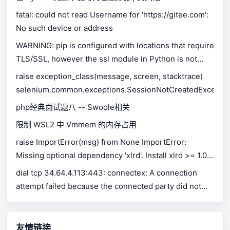
fatal: could not read Username for 'https://gitee.com':
No such device or address
WARNING: pip is configured with locations that require
TLS/SSL, however the ssl module in Python is not
available.
raise exception_class(message, screen, stacktrace)
selenium.common.exceptions.SessionNotCreatedExceptio
php经典面试题八 -- Swoole相关
限制 WSL2 中 Vmmem 的内存占用
raise ImportError(msg) from None ImportError:
Missing optional dependency 'xlrd'. Install xlrd >= 1.0.0
for Excel support Use pip or conda to install xlrd.
dial tcp 34.64.4.113:443: connectex: A connection
attempt failed because the connected party did not
properly respond after a period of time, or established
connection failed because connected host has failed
to respond.
友情链接