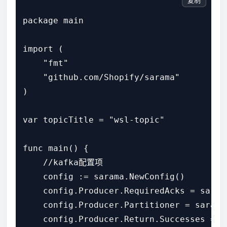
复制
package main

import (

    "fmt"

    "github.com/Shopify/sarama"

)

var topicTitle = "wsl-topic"

func main() {

    //kafka配置项

    config := sarama.NewConfig()

    config.Producer.RequiredAcks = sa
    config.Producer.Partitioner = saram
    config.Producer.Return.Successes 