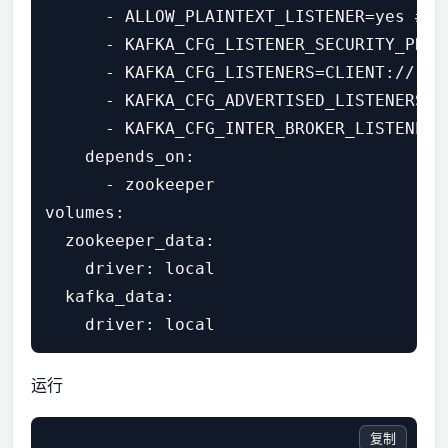
      - ALLOW_PLAINTEXT_LISTENER=yes
      - KAFKA_CFG_LISTENER_SECURITY_P
      - KAFKA_CFG_LISTENERS=CLIENT://:
      - KAFKA_CFG_ADVERTISED_LISTENERS=
      - KAFKA_CFG_INTER_BROKER_LISTENER_N
    depends_on:

      - zookeeper

volumes:

  zookeeper_data:

    driver: local

  kafka_data:

运行
复制