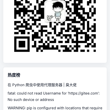
热度榜
在 Python 爬虫中使用代理服务器 | 臭大佬
fatal: could not read Username for 'https://gitee.com':
No such device or address
WARNING: pip is configured with locations that require