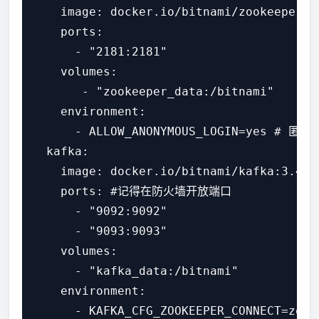
    image: docker.io/bitnami/zookeeper:3.
    ports:

      - "2181:2181"

    volumes:

       - "zookeeper_data:/bitnami"

    environment:

      - ALLOW_ANONYMOUS_LOGIN=yes # 匿名
  kafka:

    image: docker.io/bitnami/kafka:3.4

    ports: #记得在防火墙开放端口

      - "9092:9092"

      - "9093:9093"

    volumes:

      - "kafka_data:/bitnami"

    environment:

      - KAFKA_CFG_ZOOKEEPER_CONNECT=zooke