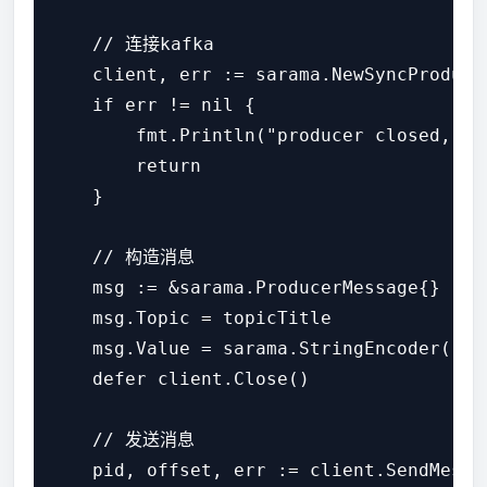
    // 连接kafka

    client, err := sarama.NewSyncProduce
    if err != nil {

        fmt.Println("producer closed, err
        return

    }

    // 构造消息

    msg := &sarama.ProducerMessage{}

    msg.Topic = topicTitle

    msg.Value = sarama.StringEncoder(
    defer client.Close()

    // 发送消息

    pid, offset, err := client.SendMessag