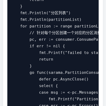
    }

    fmt.Println("分区列表")

    fmt.Println(partitionList)

    for partition := range partitionLi
        // 针对每个分区创建一个对应的分区消费者

        pc, err := consumer.ConsumeParti
        if err != nil {

            fmt.Printf("failed to start 
            return

        }

        go func(sarama.PartitionConsumer)
            defer pc.AsyncClose()

            select {

            case msg := <-pc.Messages():

                fmt.Printf("Partition:%d
            case err := <-pc.Errors():
