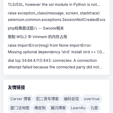
TLS/SSL, however the ssl module in Python is not
available.
raise exception_class(message, screen, stacktrace)
selenium.common.exceptions.SessionNotCreatedExceptio
php经典面试题八 -- Swoole相关
限制 WSL2 中 Vmmem 的内存占用
raise ImportError(msg) from None ImportError:
Missing optional dependency 'xlrd'. Install xlrd >= 1.0.0
for Excel support Use pip or conda to install xlrd.
dial tcp 34.64.4.113:443: connectex: A connection
attempt failed because the connected party did not
properly respond after a period of time, or established
connection failed because connected host has failed
to respond.
友情链接
Carver 博客
犯二青年博客
编码会馆
overtrue
厦门活地图
裸皮狗
翼闪博客
LearnKu
九歌