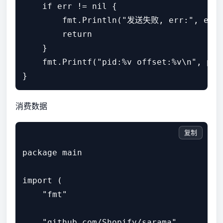
    if err != nil {

        fmt.Println("发送失败, err:", err)
        return

    }

    fmt.Printf("pid:%v offset:%v\n", pid,
消费数据
复制
package main

import (

    "fmt"

    "github.com/Shopify/sarama"
