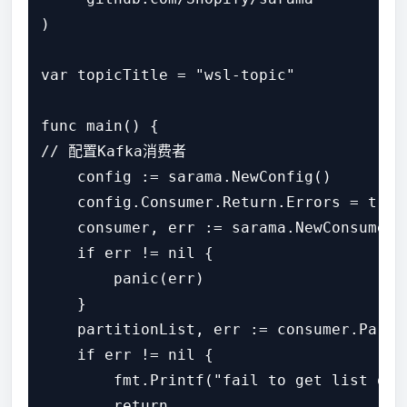
)

var topicTitle = "wsl-topic"

func main() {

// 配置Kafka消费者

    config := sarama.NewConfig()

    config.Consumer.Return.Errors = true

    consumer, err := sarama.NewConsumer(
    if err != nil {

        panic(err)

    }

    partitionList, err := consumer.Par
    if err != nil {

        fmt.Printf("fail to get list of 
        return
