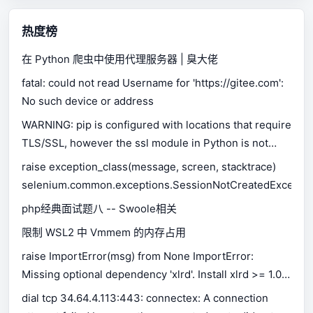
热度榜
在 Python 爬虫中使用代理服务器 | 臭大佬
fatal: could not read Username for 'https://gitee.com':
No such device or address
WARNING: pip is configured with locations that require
TLS/SSL, however the ssl module in Python is not
available.
raise exception_class(message, screen, stacktrace)
selenium.common.exceptions.SessionNotCreatedExceptio
php经典面试题八 -- Swoole相关
限制 WSL2 中 Vmmem 的内存占用
raise ImportError(msg) from None ImportError:
Missing optional dependency 'xlrd'. Install xlrd >= 1.0.0
for Excel support Use pip or conda to install xlrd.
dial tcp 34.64.4.113:443: connectex: A connection