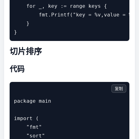
    for _, key := range keys {

        fmt.Printf("key = %v,value = %v\
    }

切片排序
代码
复制
package main

import (

    "fmt"

    "sort"
