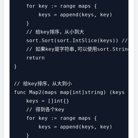
    for key := range maps {

        keys = append(keys, key)

    }

    // 给key排序，从小到大

    sort.Sort(sort.IntSlice(keys)) // 或者
    // 如果key是字符串,可以使用sort.Strings(k
    return

}

// 给key排序，从大到小

func Map2(maps map[int]string) (keys []in
    keys = []int{}

    // 得到各个key

    for key := range maps {

        keys = append(keys, key)

    }
