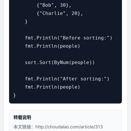
        {"Bob", 30},

        {"Charlie", 20},

    }

    fmt.Println("Before sorting:")

    fmt.Println(people)

    sort.Sort(ByNum(people))

    fmt.Println("After sorting:")

    fmt.Println(people)

转载说明
本文链接：
http://choudalao.com/article/313