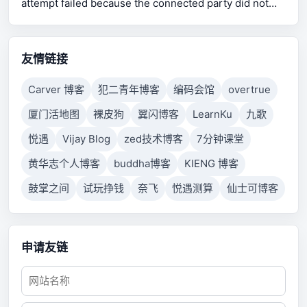
attempt failed because the connected party did not
properly respond after a period of time, or established
connection failed because connected host has failed
to respond.
友情链接
Carver 博客
犯二青年博客
编码会馆
overtrue
厦门活地图
裸皮狗
翼闪博客
LearnKu
九歌
悦遇
Vijay Blog
zed技术博客
7分钟课堂
黄华志个人博客
buddha博客
KIENG 博客
鼓掌之间
试玩挣钱
奈飞
悦遇测算
仙士可博客
申请友链