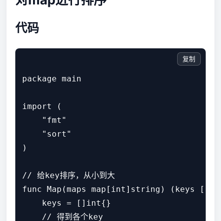
代码
复制
package main

import (

    "fmt"

    "sort"

)

// 给key排序，从小到大

func Map(maps map[int]string) (keys []int
    keys = []int{}

    // 得到各个key
