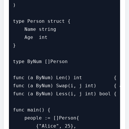
)

type Person struct {

    Name string

    Age  int

}

type ByNum []Person

func (a ByNum) Len() int           { retu
func (a ByNum) Swap(i, j int)      { a[i
func (a ByNum) Less(i, j int) bool { ret
func main() {

    people := []Person{

        {"Alice", 25},
