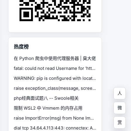
热度榜
在 Python 爬虫中使用代理服务器 | 臭大佬
fatal: could not read Username for 'https://gitee.com': No such device or address
WARNING: pip is configured with locations that require TLS/SSL, however the ssl module in Python is not available.
raise exception_class(message, screen, stacktrace) selenium.common.exceptions.SessionNotCreatedException
人
php经典面试题八 -- Swoole相关
微
限制 WSL2 中 Vmmem 的内存占用
raise ImportError(msg) from None ImportError: Missing optional dependency 'xlrd'. Install xlrd >= 1.0.0 for Excel support Use pip or conda to install xlrd.
赏
dial tcp 34.64.4.113:443: connectex: A connection attempt failed because the connected party did not properly respond after a period of time, or established connection failed because connected host has failed to respond.