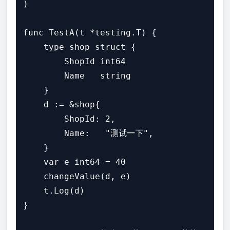
)

func TestA(t *testing.T) {

    type shop struct {

        ShopId int64

        Name   string

    }

    d := &shop{

        ShopId: 2,

        Name:   "测试一下",

    }

    var e int64 = 40

    changeValue(d, e)

    t.Log(d)

}
