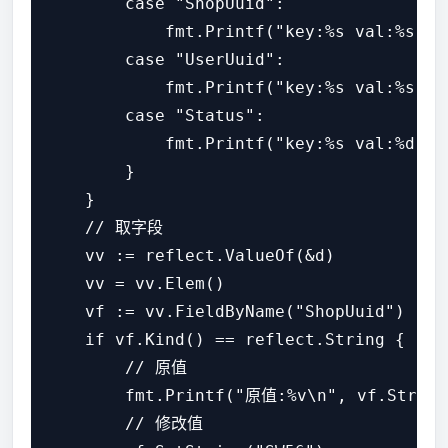
        case "ShopUuid":

            fmt.Printf("key:%s val:%s ty
        case "UserUuid":

            fmt.Printf("key:%s val:%s ty
        case "Status":

            fmt.Printf("key:%s val:%d ty
        }

    }

    // 取字段

    vv := reflect.ValueOf(&d)

    vv = vv.Elem()

    vf := vv.FieldByName("ShopUuid")

    if vf.Kind() == reflect.String {

        // 原值

        fmt.Printf("原值:%v\n", vf.String(
        // 修改值
