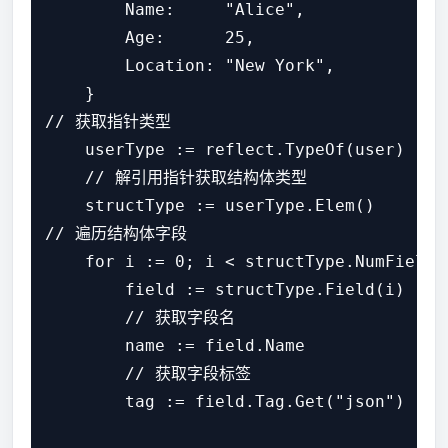
        Name:     "Alice",

        Age:      25,

        Location: "New York",

    }

// 获取指针类型

    userType := reflect.TypeOf(user)

    // 解引用指针获取结构体类型

    structType := userType.Elem()

// 遍历结构体字段

    for i := 0; i < structType.NumField()
        field := structType.Field(i)

        // 获取字段名

        name := field.Name

        // 获取字段标签

        tag := field.Tag.Get("json")
