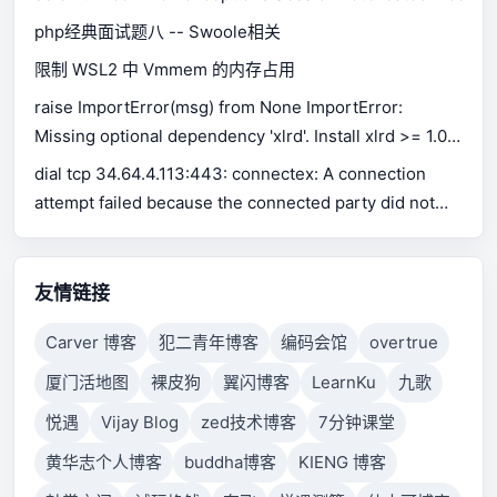
php经典面试题八 -- Swoole相关
限制 WSL2 中 Vmmem 的内存占用
raise ImportError(msg) from None ImportError:
Missing optional dependency 'xlrd'. Install xlrd >= 1.0.0
for Excel support Use pip or conda to install xlrd.
dial tcp 34.64.4.113:443: connectex: A connection
attempt failed because the connected party did not
properly respond after a period of time, or established
connection failed because connected host has failed
to respond.
友情链接
Carver 博客
犯二青年博客
编码会馆
overtrue
厦门活地图
裸皮狗
翼闪博客
LearnKu
九歌
悦遇
Vijay Blog
zed技术博客
7分钟课堂
黄华志个人博客
buddha博客
KIENG 博客