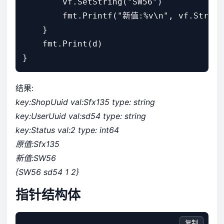
        vf.SetString("SW56")

        fmt.Printf("新值:%v\n", vf.String(
    }

    fmt.Print(d)

结果:
key:ShopUuid val:Sfx135 type: string
key:UserUuid val:sd54 type: string
key:Status val:2 type: int64
原值:Sfx135
新值:SW56
{SW56 sd54 1 2}
指针结构体
复制