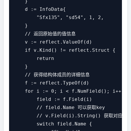
    }

    d := InfoData{

        "Sfx135", "sd54", 1, 2,

    }

    // 返回原始值的值信息

    v := reflect.ValueOf(d)

    if v.Kind() != reflect.Struct {

        return

    }

    // 获得结构体成员的详细信息

    f := reflect.TypeOf(d)

    for i := 0; i < f.NumField(); i++ {

        field := f.Field(i)

        // field.Name 可以获取key

        // v.Field(i).String() 获取对应的值
        switch field.Name {
