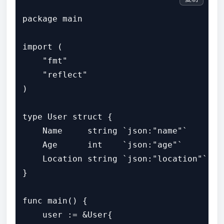
package main

import (

    "fmt"

    "reflect"

)

type User struct {

    Name     string `json:"name"`

    Age      int    `json:"age"`

    Location string `json:"location"`

}

func main() {

    user := &User{
