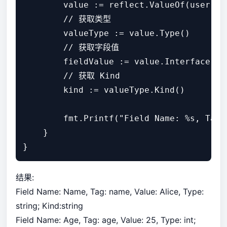
        value := reflect.ValueOf(user).E
        // 获取类型

        valueType := value.Type()

        // 获取字段值

        fieldValue := value.Interface()

        // 获取 Kind

        kind := valueType.Kind()

        fmt.Printf("Field Name: %s, Tag:
    }

结果:
Field Name: Name, Tag: name, Value: Alice, Type:
string; Kind:string
Field Name: Age, Tag: age, Value: 25, Type: int;