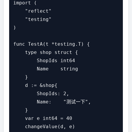
import (

    "reflect"

    "testing"

)

func TestA(t *testing.T) {

    type shop struct {

        ShopIds int64

        Name    string

    }

    d := &shop{

        ShopIds: 2,

        Name:    "测试一下",

    }

    var e int64 = 40

    changeValue(d, e)
