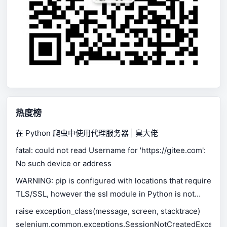
热度榜
在 Python 爬虫中使用代理服务器 | 臭大佬
fatal: could not read Username for 'https://gitee.com':
No such device or address
WARNING: pip is configured with locations that require
TLS/SSL, however the ssl module in Python is not
available.
raise exception_class(message, screen, stacktrace)
selenium.common.exceptions.SessionNotCreatedExceptio