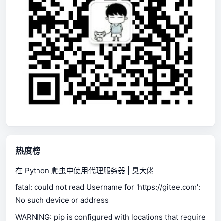
热度榜
在 Python 爬虫中使用代理服务器 | 臭大佬
fatal: could not read Username for 'https://gitee.com':
No such device or address
WARNING: pip is configured with locations that require