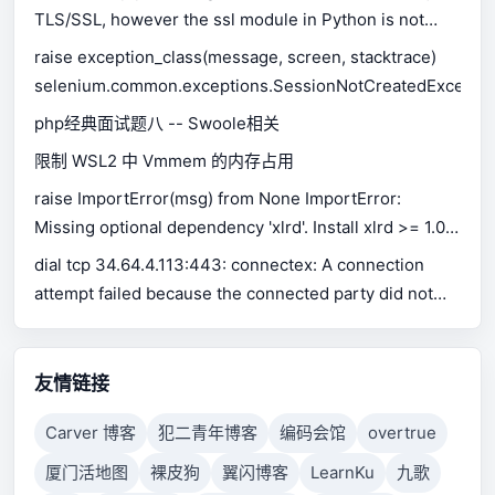
TLS/SSL, however the ssl module in Python is not
available.
raise exception_class(message, screen, stacktrace)
selenium.common.exceptions.SessionNotCreatedExceptio
php经典面试题八 -- Swoole相关
限制 WSL2 中 Vmmem 的内存占用
raise ImportError(msg) from None ImportError:
Missing optional dependency 'xlrd'. Install xlrd >= 1.0.0
for Excel support Use pip or conda to install xlrd.
dial tcp 34.64.4.113:443: connectex: A connection
attempt failed because the connected party did not
properly respond after a period of time, or established
connection failed because connected host has failed
to respond.
友情链接
Carver 博客
犯二青年博客
编码会馆
overtrue
厦门活地图
裸皮狗
翼闪博客
LearnKu
九歌