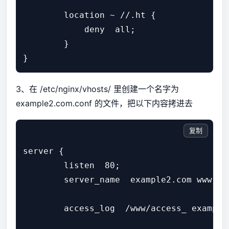
        location ~ //.ht {

            deny  all;

        }

}
3、在 /etc/nginx/vhosts/ 里创建一个名字为
example2.com.conf 的文件，把以下内容拷进去
复制
server {

        listen  80;

        server_name  example2.com www. ex
        access_log  /www/access_ example1