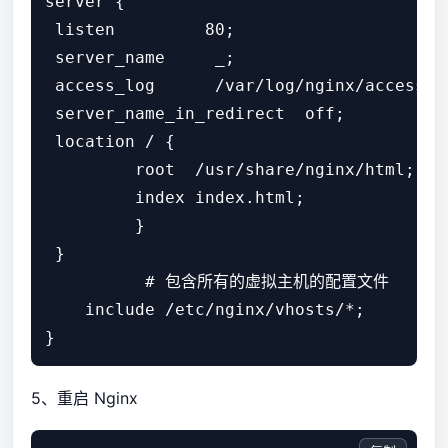
server {        

 listen         80;         

 server_name     _;         

 access_log      /var/log/nginx/access.lo
 server_name_in_redirect  off;         

 location / {              

         root  /usr/share/nginx/html;    
         index index.html;

         }

 }   

          # 包含所有的虚拟主机的配置文件

    include /etc/nginx/vhosts/*;

}
5、重启 Nginx