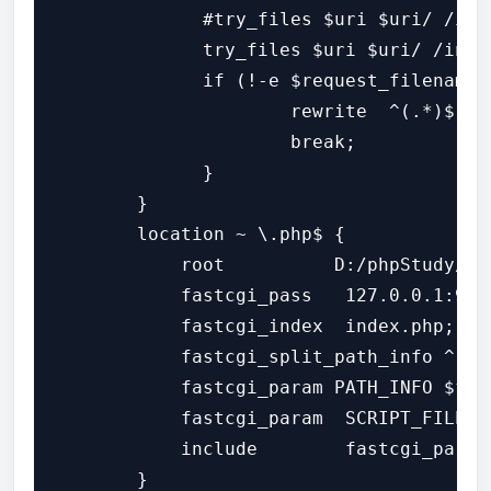
              #try_files $uri $uri/ /ind
              try_files $uri $uri/ /index
              if (!-e $request_filename) 
                      rewrite  ^(.*)$  /
                      break;

              }

        }

        location ~ \.php$ {

            root          D:/phpStudy/WWW
            fastcgi_pass   127.0.0.1:9000
            fastcgi_index  index.php;

            fastcgi_split_path_info ^(.
            fastcgi_param PATH_INFO $fa
            fastcgi_param  SCRIPT_FILENA
            include        fastcgi_params
        }       
