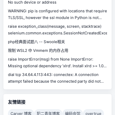
No such device or address
WARNING: pip is configured with locations that require
TLS/SSL, however the ssl module in Python is not
available.
raise exception_class(message, screen, stacktrace)
selenium.common.exceptions.SessionNotCreatedExceptio
php经典面试题八 -- Swoole相关
限制 WSL2 中 Vmmem 的内存占用
raise ImportError(msg) from None ImportError:
Missing optional dependency 'xlrd'. Install xlrd >= 1.0.0
for Excel support Use pip or conda to install xlrd.
dial tcp 34.64.4.113:443: connectex: A connection
attempt failed because the connected party did not
properly respond after a period of time, or established
connection failed because connected host has failed
to respond.
友情链接
Carver 博客
犯二青年博客
编码会馆
overtrue