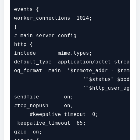
events { 

worker_connections  1024;

}

# main server config

http { 

include       mime.types; 

default_type  application/octet-stream; l
og_format  main  '$remote_addr - $remote
                      '"$status" $body_b
                      '"$http_user_agent
sendfile        on; 

#tcp_nopush     on;

     #keepalive_timeout  0;

 keepalive_timeout  65; 

gzip  on; 
