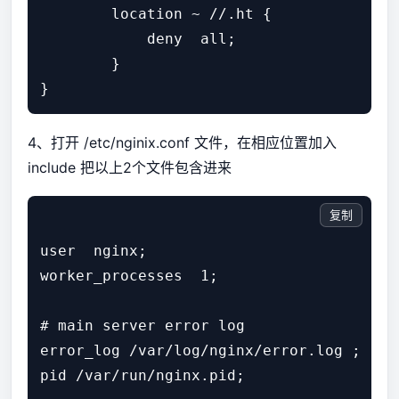
        location ~ //.ht {

            deny  all;

        }

}
4、打开 /etc/nginix.conf 文件，在相应位置加入
include 把以上2个文件包含进来
复制
user  nginx;

worker_processes  1;

# main server error log

error_log /var/log/nginx/error.log ;

pid /var/run/nginx.pid;
