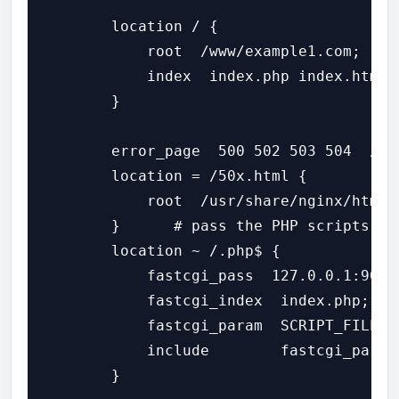
        location / {

            root  /www/example1.com;

            index  index.php index.html i
        }

        error_page  500 502 503 504  /50x
        location = /50x.html {

            root  /usr/share/nginx/html;

        }      # pass the PHP scripts to
        location ~ /.php$ {

            fastcgi_pass  127.0.0.1:9000;
            fastcgi_index  index.php;

            fastcgi_param  SCRIPT_FILENA
            include        fastcgi_params
        }
