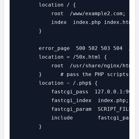
        location / {

            root  /www/example2.com;

            index  index.php index.html i
        }

        error_page  500 502 503 504  /50x
        location = /50x.html {

            root  /usr/share/nginx/html;

        }      # pass the PHP scripts to
        location ~ /.php$ {

            fastcgi_pass  127.0.0.1:9000;
            fastcgi_index  index.php;

            fastcgi_param  SCRIPT_FILENA
            include        fastcgi_params
        }
