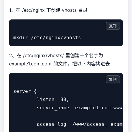
1、在 /etc/nginx 下创建 vhosts 目录
复制
mkdir /etc/nginx/vhosts
2、在 /etc/nginx/vhosts/ 里创建一个名字为
example1.com.conf 的文件，把以下内容拷进去
复制
server {

        listen  80;

        server_name  example1.com www. ex
        access_log  /www/access_ example1