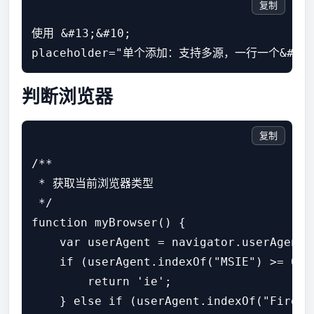
复制
使用 &#13;&#10;

判断浏览器
复制
/**

 * 获取当前浏览器类型

 */

function myBrowser() {

    var userAgent = navigator.userAge
    if (userAgent.indexOf("MSIE") >= 0) {
        return 'ie';

    } else if (userAgent.indexOf("Firefox