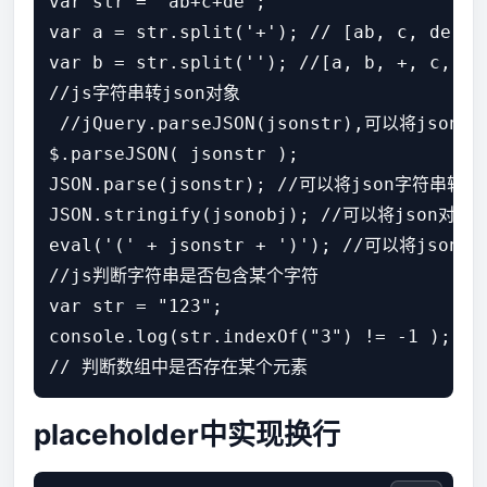
var str = 'ab+c+de';

var a = str.split('+'); // [ab, c, de]

var b = str.split(''); //[a, b, +, c, +, 
//js字符串转json对象

 //jQuery.parseJSON(jsonstr),可以将json
$.parseJSON( jsonstr );

JSON.parse(jsonstr); //可以将json字符串转换
JSON.stringify(jsonobj); //可以将json对象
eval('(' + jsonstr + ')'); //可以将j
//js判断字符串是否包含某个字符

var str = "123";

console.log(str.indexOf("3") != -1 );  //
placeholder中实现换行