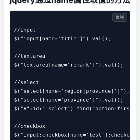
复制
//input

$("input[name='title']").val();

//textarea

$("textarea[name='remark']").val();

//select

$("select[name='region[province]']").val(
$("select[name='province']").val();

$("#"+id+" select").find("option:first")
//checkbox

$("input:checkbox[name='test']:checked"