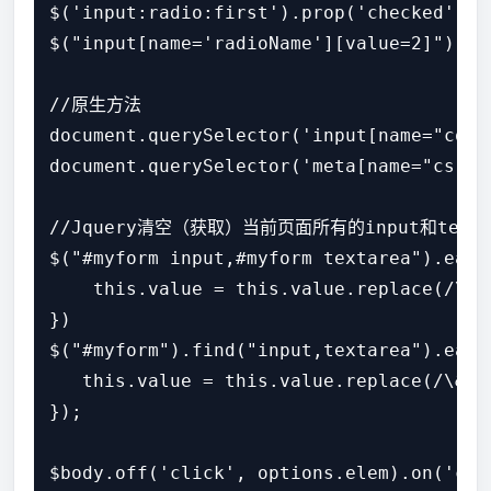
$('input:radio:first').prop('checked', tr
$("input[name='radioName'][value=2]").pr
//原生方法

document.querySelector('input[name="cont
document.querySelector('meta[name="csrf-
//Jquery清空（获取）当前页面所有的input和texta
$("#myform input,#myform textarea").each(
    this.value = this.value.replace(/\
})

$("#myform").find("input,textarea").each(
   this.value = this.value.replace(/\&
});

$body.off('click', options.elem).on('cli