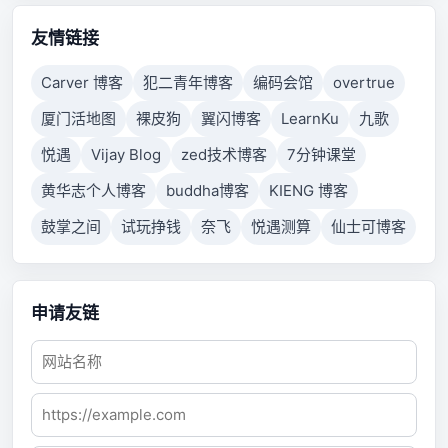
connection failed because connected host has failed
to respond.
友情链接
Carver 博客
犯二青年博客
编码会馆
overtrue
厦门活地图
裸皮狗
翼闪博客
LearnKu
九歌
悦遇
Vijay Blog
zed技术博客
7分钟课堂
黄华志个人博客
buddha博客
KIENG 博客
鼓掌之间
试玩挣钱
奈飞
悦遇测算
仙士可博客
申请友链