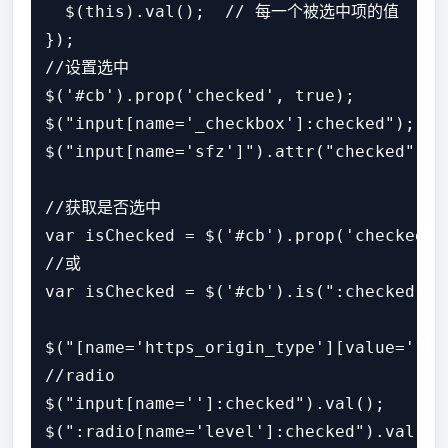
  $(this).val();  // 每一个被选中项的值

});

//设置选中 

$('#cb').prop('checked', true);

$("input[name='_checkbox']:checked");

$("input[name='sfz']").attr("checked","ch
//获取是否选中 

var isChecked = $('#cb').prop('checked');
//或 

var isChecked = $('#cb').is(":checked");

$("[name='https_origin_type'][value='1
//radio

$("input[name='']:checked").val();

$(":radio[name='level']:checked").val();
