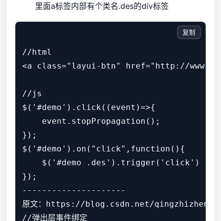
里面a标签内部有个类名.des的div标签
复制
//html

<a class="layui-btn" href="http://www.y
//js

$('#demo').click((event)=>{

    event.stopPropagation();

});

$('#demo').on("click",function(){

    $('#demo .des').trigger('click')

});

--------------------- 

原文：https://blog.csdn.net/qingzhizhenhun
//弹出层事件绑定
