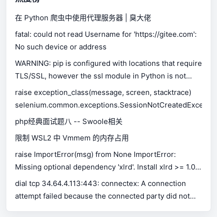
在 Python 爬虫中使用代理服务器 | 臭大佬
fatal: could not read Username for 'https://gitee.com':
No such device or address
WARNING: pip is configured with locations that require
TLS/SSL, however the ssl module in Python is not
available.
raise exception_class(message, screen, stacktrace)
selenium.common.exceptions.SessionNotCreatedExceptio
php经典面试题八 -- Swoole相关
限制 WSL2 中 Vmmem 的内存占用
raise ImportError(msg) from None ImportError:
Missing optional dependency 'xlrd'. Install xlrd >= 1.0.0
for Excel support Use pip or conda to install xlrd.
dial tcp 34.64.4.113:443: connectex: A connection
attempt failed because the connected party did not
properly respond after a period of time, or established