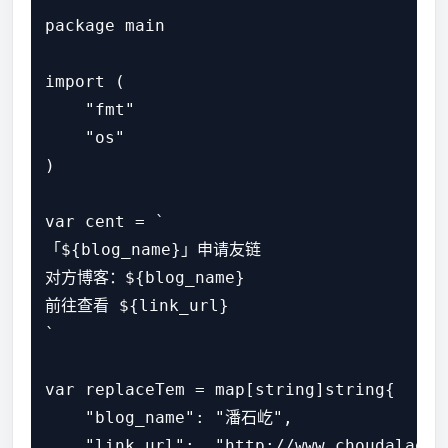
package main

import (

    "fmt"

    "os"

)

var cent = `

「${blog_name}」申请友链

对方博客：${blog_name}

前往查看 ${link_url} 

`

var replaceTem = map[string]string{

    "blog_name": "潘石屹",

    "link_url":  "http://www.choudalao.co