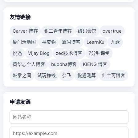
properly respond after a period of time, or established
connection failed because connected host has failed
to respond.
友情链接
Carver 博客
犯二青年博客
编码会馆
overtrue
厦门活地图
裸皮狗
翼闪博客
LearnKu
九歌
悦遇
Vijay Blog
zed技术博客
7分钟课堂
黄华志个人博客
buddha博客
KIENG 博客
鼓掌之间
试玩挣钱
奈飞
悦遇测算
仙士可博客
申请友链