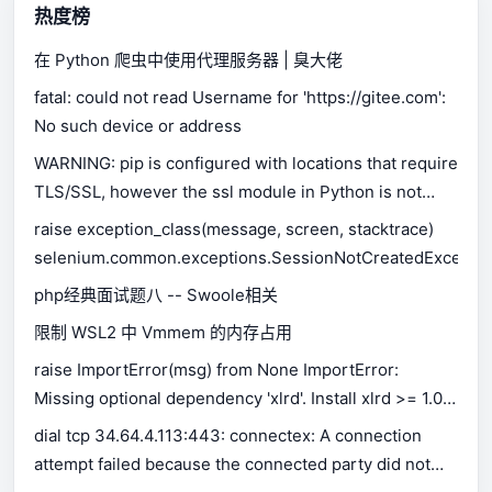
热度榜
在 Python 爬虫中使用代理服务器 | 臭大佬
fatal: could not read Username for 'https://gitee.com':
No such device or address
WARNING: pip is configured with locations that require
TLS/SSL, however the ssl module in Python is not
available.
raise exception_class(message, screen, stacktrace)
selenium.common.exceptions.SessionNotCreatedExceptio
php经典面试题八 -- Swoole相关
限制 WSL2 中 Vmmem 的内存占用
raise ImportError(msg) from None ImportError:
Missing optional dependency 'xlrd'. Install xlrd >= 1.0.0
for Excel support Use pip or conda to install xlrd.
dial tcp 34.64.4.113:443: connectex: A connection
attempt failed because the connected party did not