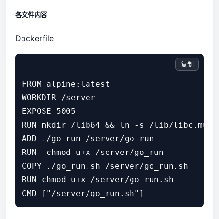
各文件内容
Dockerfile
复制
FROM alpine:latest

WORKDIR /server

EXPOSE 5005

RUN mkdir /lib64 && ln -s /lib/libc.musl
ADD ./go_run /server/go_run

RUN  chmod u+x /server/go_run

COPY ./go_run.sh /server/go_run.sh

RUN chmod u+x /server/go_run.sh
