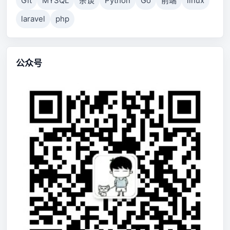
Git
MYSQL
杂谈
Python
Go
前端
linux
laravel
php
公众号