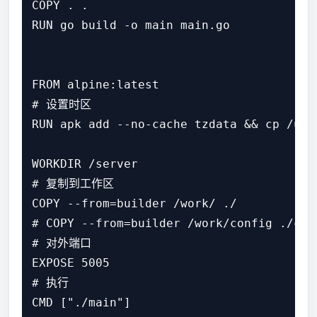
COPY . .

RUN go build -o main main.go

FROM alpine:latest

# 设置时区

RUN apk add --no-cache tzdata && cp /usr
WORKDIR /server

# 复制到工作区

COPY --from=builder /work/ ./

# COPY --from=builder /work/config ./conf
# 对外端口

EXPOSE 5005

# 执行
