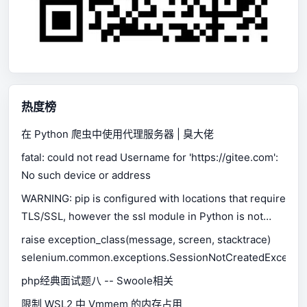
热度榜
在 Python 爬虫中使用代理服务器 | 臭大佬
fatal: could not read Username for 'https://gitee.com':
No such device or address
WARNING: pip is configured with locations that require
TLS/SSL, however the ssl module in Python is not
available.
raise exception_class(message, screen, stacktrace)
selenium.common.exceptions.SessionNotCreatedExceptio
php经典面试题八 -- Swoole相关
限制 WSL2 中 Vmmem 的内存占用