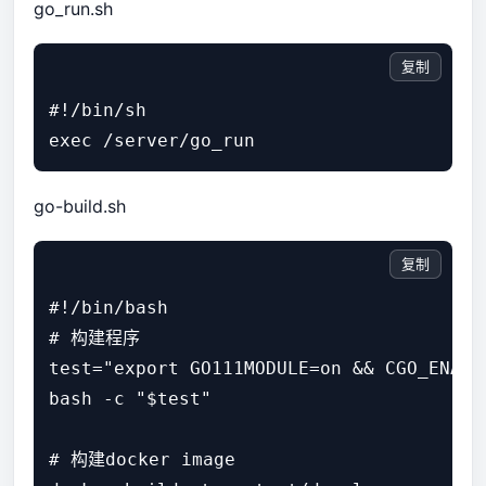
go_run.sh
复制
#!/bin/sh

go-build.sh
复制
#!/bin/bash

# 构建程序

test="export GO111MODULE=on && CGO_ENABL
bash -c "$test"

# 构建docker image
