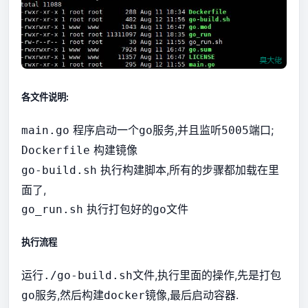
各文件说明:
程序启动一个
服务,并且监听
端口;
main.go
go
5005
构建镜像
Dockerfile
执行构建脚本,所有的步骤都加载在里
go-build.sh
面了,
执行打包好的
文件
go_run.sh
go
执行流程
运行
文件,执行里面的操作,先是打包
./go-build.sh
服务,然后构建
镜像,最后启动容器.
go
docker