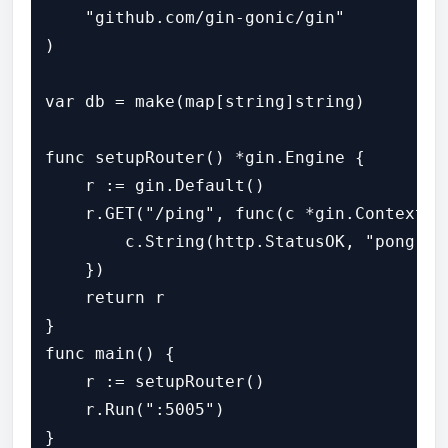
    "github.com/gin-gonic/gin"

)

var db = make(map[string]string)

func setupRouter() *gin.Engine {

    r := gin.Default()

    r.GET("/ping", func(c *gin.Context) {
        c.String(http.StatusOK, "pong")

    })

    return r

}

func main() {

    r := setupRouter()

    r.Run(":5005")
