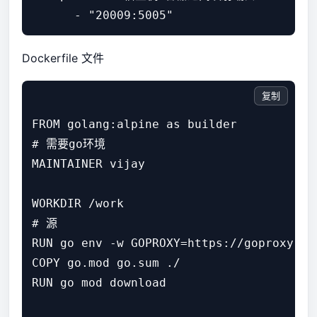
Dockerfile 文件
复制
FROM golang:alpine as builder

# 需要go环境

MAINTAINER vijay

WORKDIR /work

# 源

RUN go env -w GOPROXY=https://goproxy.cn
COPY go.mod go.sum ./

RUN go mod download
