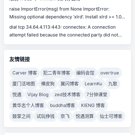
raise ImportError(msg) from None ImportError:
Missing optional dependency 'xlrd'. Install xlrd >= 1.0.0
for Excel support Use pip or conda to install xlrd.
dial tcp 34.64.4.113:443: connectex: A connection
attempt failed because the connected party did not
properly respond after a period of time, or established
connection failed because connected host has failed
to respond.
友情链接
Carver 博客
犯二青年博客
编码会馆
overtrue
厦门活地图
裸皮狗
翼闪博客
LearnKu
九歌
悦遇
Vijay Blog
zed技术博客
7分钟课堂
黄华志个人博客
buddha博客
KIENG 博客
鼓掌之间
试玩挣钱
奈飞
悦遇测算
仙士可博客