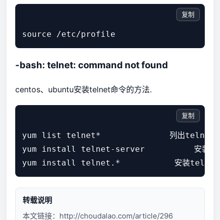
复制
-bash: telnet: command not found
centos、ubuntu安装telnet命令的方法.
复制
yum list telnet*              列出telne
yum install telnet-server          安装te
转载说明
本文链接：
http://choudalao.com/article/296