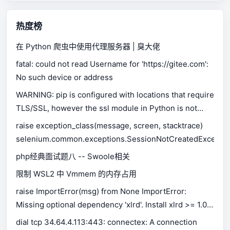
热度榜
在 Python 爬虫中使用代理服务器 | 臭大佬
fatal: could not read Username for 'https://gitee.com':
No such device or address
WARNING: pip is configured with locations that require
TLS/SSL, however the ssl module in Python is not
available.
raise exception_class(message, screen, stacktrace)
selenium.common.exceptions.SessionNotCreatedExceptio
php经典面试题八 -- Swoole相关
限制 WSL2 中 Vmmem 的内存占用
raise ImportError(msg) from None ImportError:
Missing optional dependency 'xlrd'. Install xlrd >= 1.0.0
for Excel support Use pip or conda to install xlrd.
dial tcp 34.64.4.113:443: connectex: A connection