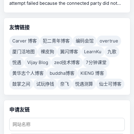
attempt failed because the connected party did not
properly respond after a period of time, or established
connection failed because connected host has failed
to respond.
友情链接
Carver 博客
犯二青年博客
编码会馆
overtrue
厦门活地图
裸皮狗
翼闪博客
LearnKu
九歌
悦遇
Vijay Blog
zed技术博客
7分钟课堂
黄华志个人博客
buddha博客
KIENG 博客
鼓掌之间
试玩挣钱
奈飞
悦遇测算
仙士可博客
申请友链