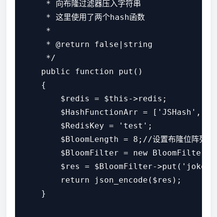
     * 向布隆过滤器压入字符串

     * 这里使用了两个hash函数

     *

     * @return false|string

     */

    public function put()

    {

        $redis = $this->redis;

        $HashFunctionArr = ['JSHash', 'PJ
        $RedisKey = 'test';

        $BloomLength = 8;//设置布隆位阵
        $BloomFilter = new BloomFilter($
        $res = $BloomFilter->put('joker')
        return json_encode($res);

    }
