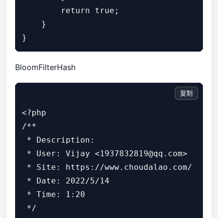
        return true;

    }

BloomFilterHash
复制
<?php

/**

 * Description:

 * User: Vijay <1937832819@qq.com>

 * Site: https://www.choudalao.com/

 * Date: 2022/5/14

 * Time: 1:20

 */
