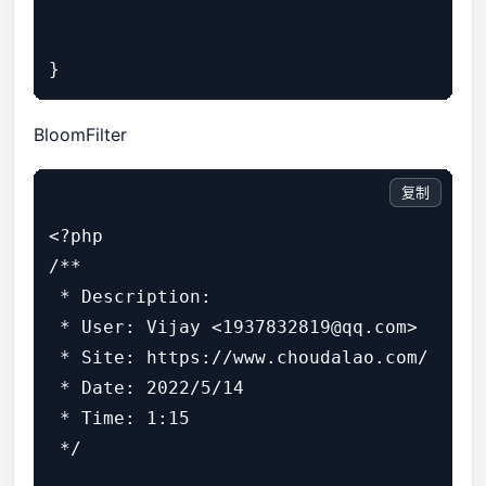
BloomFilter
复制
<?php

/**

 * Description:

 * User: Vijay <1937832819@qq.com>

 * Site: https://www.choudalao.com/

 * Date: 2022/5/14

 * Time: 1:15

 */
