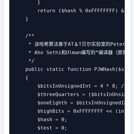
        }

        return ($hash % 0xFFFFFFFF) & 0xF
    }

    /**

     * 该哈希算法基于AT＆T贝尔实验室的Peter J. 
     * Aho Sethi和Ulman编写的“编译器
     */

    public static function PJWHash($strin
    {

        $bitsInUnsignedInt = 4 * 8; //（
        $threeQuarters = ($bitsInUnsigned
        $oneEighth = $bitsInUnsignedInt /
        $highBits = 0xFFFFFFFF << (int)(
        $hash = 0;

        $test = 0;
