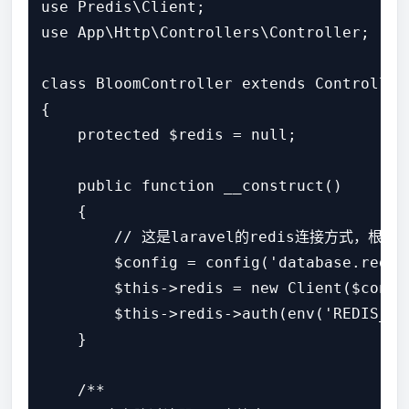
use Predis\Client;

use App\Http\Controllers\Controller;

class BloomController extends Controller

{

    protected $redis = null;

    public function __construct()

    {

        // 这是laravel的redis连接方式，根
        $config = config('database.redis.
        $this->redis = new Client($config
        $this->redis->auth(env('REDIS_PAS
    }

    /**
