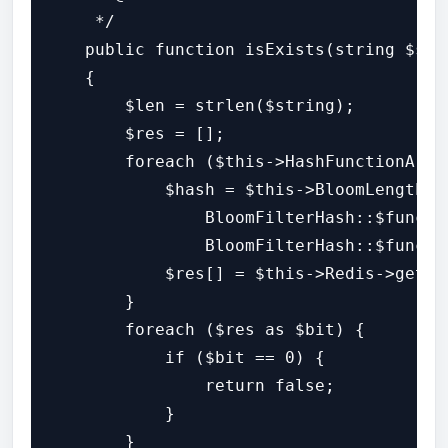
     */

    public function isExists(string $stri
    {

        $len = strlen($string);

        $res = [];

        foreach ($this->HashFunctionArr a
            $hash = $this->BloomLength ==
                BloomFilterHash::$functi
                BloomFilterHash::$functi
            $res[] = $this->Redis->getBi
        }

        foreach ($res as $bit) {

            if ($bit == 0) {

                return false;

            }

        }
