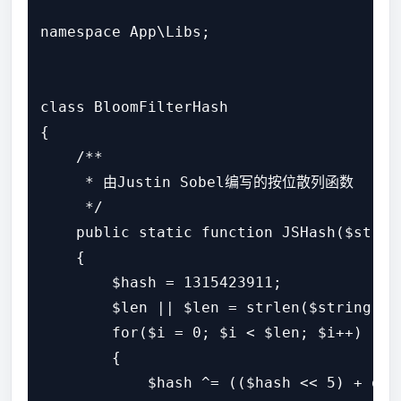
namespace App\Libs;

class BloomFilterHash

{

    /**

     * 由Justin Sobel编写的按位散列函数

     */

    public static function JSHash($string
    {

        $hash = 1315423911;

        $len || $len = strlen($string);

        for($i = 0; $i < $len; $i++)

        {

            $hash ^= (($hash << 5) + ord