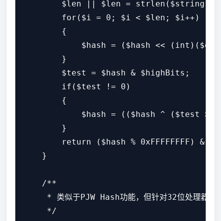
        $len || $len = strlen($string);

        for($i = 0; $i < $len; $i++)

        {

            $hash = ($hash << (int)($one
        }

        $test = $hash & $highBits;

        if($test != 0)

        {

            $hash = (($hash ^ ($test >> 
        }

        return ($hash % 0xFFFFFFFF) & 0xF
    }

    /**

     * 类似于PJW Hash功能，但针对32位处理器
     */
