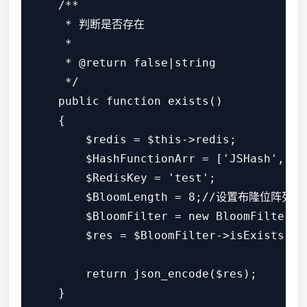
    /**

     * 判断是否存在

     *

     * @return false|string

     */

    public function exists()

    {

        $redis = $this->redis;

        $HashFunctionArr = ['JSHash', 'PJ
        $RedisKey = 'test';

        $BloomLength = 8;//设置布隆位阵
        $BloomFilter = new BloomFilter($
        $res = $BloomFilter->isExists('jo
        return json_encode($res);

    }
