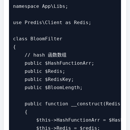
namespace App\Libs;

use Predis\Client as Redis;

class BloomFilter

{

    // hash 函数数组

    public $HashFunctionArr;

    public $Redis;

    public $RedisKey;

    public $BloomLength;

    public function __construct(Redis $r
    {

        $this->HashFunctionArr = $HashFun
        $this->Redis = $redis;
