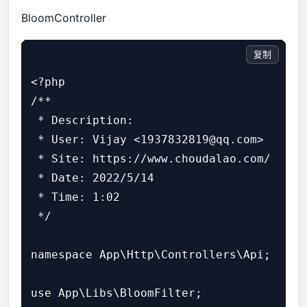
BloomController
复制
<?php

/**

 * Description:

 * User: Vijay <1937832819@qq.com>

 * Site: https://www.choudalao.com/

 * Date: 2022/5/14

 * Time: 1:02

 */

namespace App\Http\Controllers\Api;

use App\Libs\BloomFilter;
