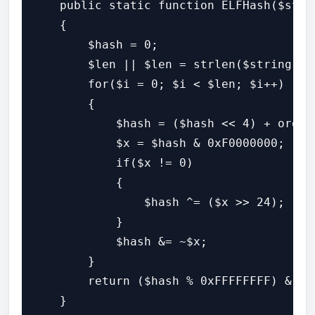
    public static function ELFHash($strin
    {

        $hash = 0;

        $len || $len = strlen($string);

        for($i = 0; $i < $len; $i++)

        {

            $hash = ($hash << 4) + ord($s
            $x = $hash & 0xF0000000;

            if($x != 0)

            {

                $hash ^= ($x >> 24);

            }

            $hash &= ~$x;

        }

        return ($hash % 0xFFFFFFFF) & 0xF
    }
