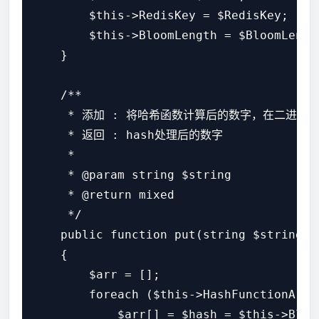
        $this->RedisKey = $RedisKey;

        $this->BloomLength = $BloomLength
    }

    /**

     * 添加 : 将哈希函数计算后的数字，在二进制对
     * 返回 : hash处理后的数字

     *

     * @param string $string

     * @return mixed

     */

    public function put(string $string)

    {

        $arr = [];

        foreach ($this->HashFunctionArr a
            $arr[] = $hash = $this->Bloom