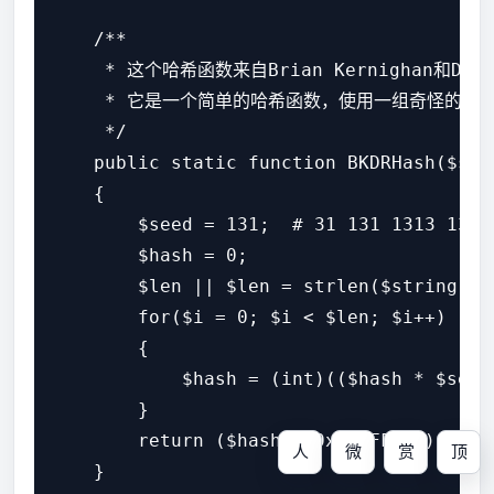
    /**

     * 这个哈希函数来自Brian Kernighan和Dennis
     * 它是一个简单的哈希函数，使用一组奇怪的可能种
     */

    public static function BKDRHash($stri
    {

        $seed = 131;  # 31 131 1313 13131
        $hash = 0;

        $len || $len = strlen($string);

        for($i = 0; $i < $len; $i++)

        {

            $hash = (int)(($hash * $seed
        }

        return ($hash % 0xFFFFFFFF) & 0xF
人
微
赏
顶
    }
