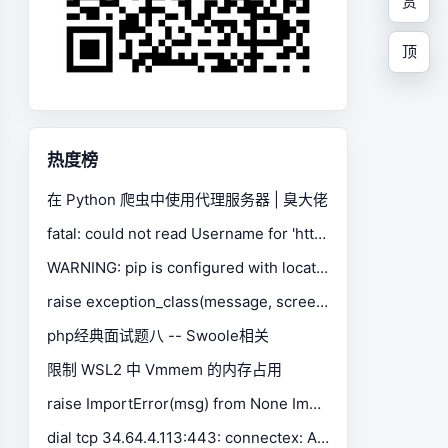
赏
顶
热度榜
在 Python 爬虫中使用代理服务器 | 臭大佬
fatal: could not read Username for 'https://gitee.com': No such device or address
WARNING: pip is configured with locations that require TLS/SSL, however the ssl module in Python is not available.
raise exception_class(message, screen, stacktrace) selenium.common.exceptions.SessionNotCreatedException
php经典面试题八 -- Swoole相关
限制 WSL2 中 Vmmem 的内存占用
raise ImportError(msg) from None ImportError: Missing optional dependency 'xlrd'. Install xlrd >= 1.0.0 for Excel support Use pip or conda to install xlrd.
dial tcp 34.64.4.113:443: connectex: A connection attempt failed because the connected party did not properly respond after a period of time, or established connection failed because connected host has failed to respond.