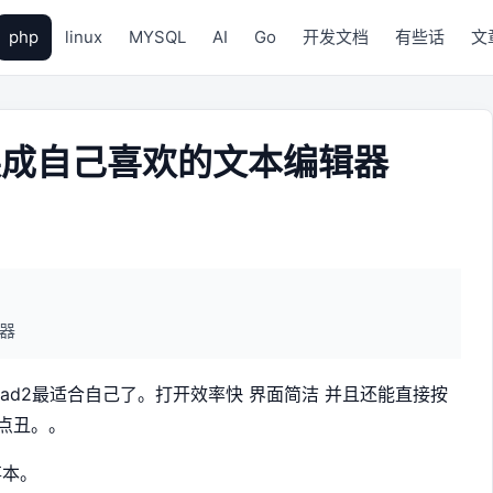
php
linux
MYSQL
AI
Go
开发文档
有些话
文
换成自己喜欢的文本编辑器
器
pad2最适合自己了。打开效率快 界面简洁 并且还能直接按
点丑。。
事本。