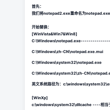
首先：
我们将notepad2.exe重命名为notepad.
开始替换：
[WinVista&Win7&Win8]
C:\Windows\notepad.exe----------
C:\Windows\zh-CN\notepad.exe.m
C:\Windows\system32\notepad.
C:\Windows\system32\zh-CN\notep
英文系统路径为：c:\windows\system32\en
[WinXp]
c:\windows\system32\dllcach