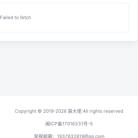
Failed to fetch
Copyright © 2019-2026
臭大佬
All rights reserved
闽ICP备17016331号-5
举报邮箱：
1937832819@qq.com