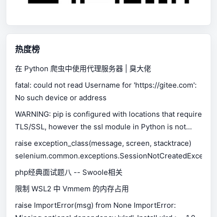
热度榜
在 Python 爬虫中使用代理服务器 | 臭大佬
fatal: could not read Username for 'https://gitee.com':
No such device or address
WARNING: pip is configured with locations that require
TLS/SSL, however the ssl module in Python is not
available.
raise exception_class(message, screen, stacktrace)
selenium.common.exceptions.SessionNotCreatedExceptio
php经典面试题八 -- Swoole相关
限制 WSL2 中 Vmmem 的内存占用
raise ImportError(msg) from None ImportError: