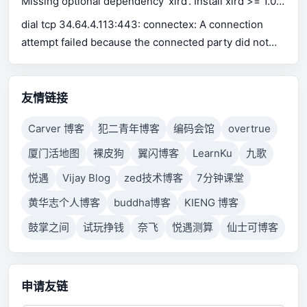
Missing optional dependency 'xlrd'. Install xlrd >= 1.0.0
for Excel support Use pip or conda to install xlrd.
dial tcp 34.64.4.113:443: connectex: A connection
attempt failed because the connected party did not
properly respond after a period of time, or established
connection failed because connected host has failed
to respond.
友情链接
Carver 博客
犯二青年博客
编码会馆
overtrue
厦门活地图
裸皮狗
翼闪博客
LearnKu
九歌
悦遇
Vijay Blog
zed技术博客
7分钟课堂
黄华志个人博客
buddha博客
KIENG 博客
鼓掌之间
试玩挣钱
奈飞
悦遇测算
仙士可博客
申请友链