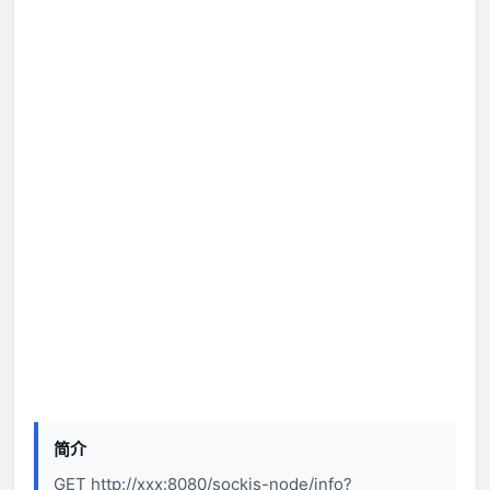
简介
GET http://xxx:8080/sockjs-node/info?