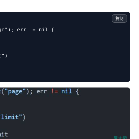
复制
e"); err != nil {

")
