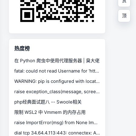
赏
顶
热度榜
在 Python 爬虫中使用代理服务器 | 臭大佬
fatal: could not read Username for 'https://gitee.com': No such device or address
WARNING: pip is configured with locations that require TLS/SSL, however the ssl module in Python is not available.
raise exception_class(message, screen, stacktrace) selenium.common.exceptions.SessionNotCreatedException
php经典面试题八 -- Swoole相关
限制 WSL2 中 Vmmem 的内存占用
raise ImportError(msg) from None ImportError: Missing optional dependency 'xlrd'. Install xlrd >= 1.0.0 for Excel support Use pip or conda to install xlrd.
dial tcp 34.64.4.113:443: connectex: A connection attempt failed because the connected party did not properly respond after a period of time, or established connection failed because connected host has failed to respond.