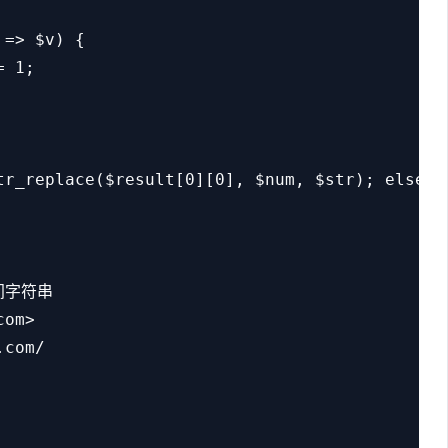
=> $v) {

 1;

tr_replace($result[0][0], $num, $str); else re
间字符串

om>

com/
