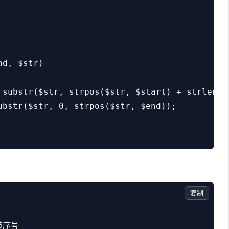
d, $str)

 substr($str, strpos($str, $start) + strlen($
ubstr($str, 0, strpos($str, $end));

复制
节序号
