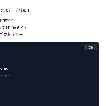
实现了。方法如下:
拉伯数字;
去除数字前面的
;
0
字符之间字符串。
复制
om>

com/


