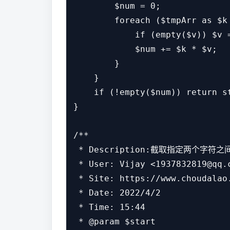
        $num = 0;

        foreach ($tmpArr as $k 
            if (empty($v)) $v =
            $num += $k * $v;

        }

    }

    if (!empty($num)) return s
}

/**

 * Description:截取指定两个字符之
 * User: Vijay <1937832819@qq.c
 * Site: https://www.choudalao.
 * Date: 2022/4/2

 * Time: 15:44

 * @param $start
