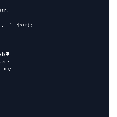
tr)

, '', $str);

伯数字

om>

com/
