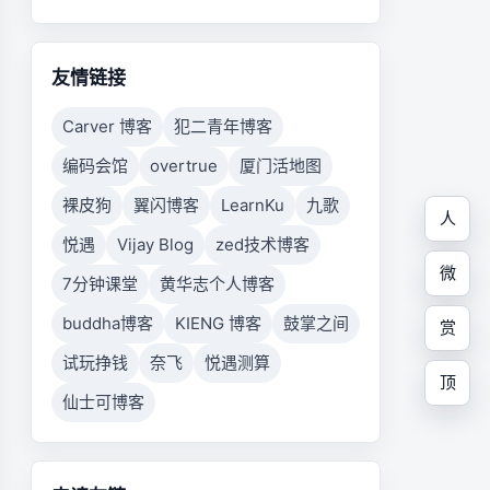
友情链接
Carver 博客
犯二青年博客
编码会馆
overtrue
厦门活地图
裸皮狗
翼闪博客
LearnKu
九歌
人
悦遇
Vijay Blog
zed技术博客
微
7分钟课堂
黄华志个人博客
buddha博客
KIENG 博客
鼓掌之间
赏
试玩挣钱
奈飞
悦遇测算
顶
仙士可博客