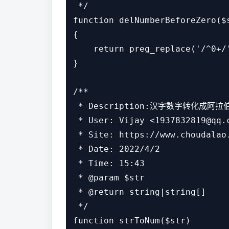
 */

function delNumberBeforeZero($s
{

    return preg_replace('/^0+/'
}

/**

 * Description:汉字数字转化成阿拉
 * User: Vijay <1937832819@qq.c
 * Site: https://www.choudalao.
 * Date: 2022/4/2

 * Time: 15:43

 * @param $str

 * @return string|string[]

 */

function strToNum($str)
