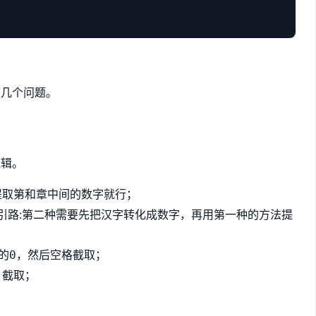
。
下几个问题。
逻辑。
提取
和
中间的数字就行；
第
章
:第二种需要先把汉字转化成数字，再用第一种的方法提
引路
的
，然后空格截取；
0
截取；
.