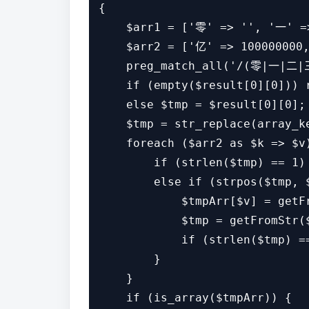
{

    $arr1 = ['零' => '', '一' =
    $arr2 = ['亿' => 100000000
    preg_match_all('/(零|一|二
    if (empty($result[0][0])) r
    else $tmp = $result[0][0];

    $tmp = str_replace(array_k
    foreach ($arr2 as $k => $v)
        if (strlen($tmp) == 1) 
        else if (strpos($tmp, $
            $tmpArr[$v] = getFr
            $tmp = getFromStr($
            if (strlen($tmp) ==
        }

    }

    if (is_array($tmpArr)) {
