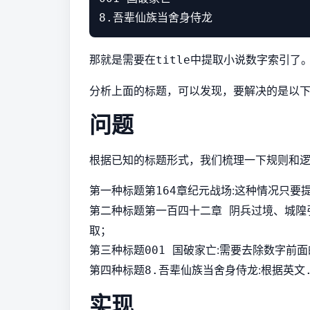
那就是需要在
中提取小说数字索引了
title
分析上面的标题，可以发现，要解决的是以
问题
根据已知的标题形式，我们梳理一下规则和
第一种标题
:这种情况只要
第164章纪元战场
第二种标题
第一百四十二章 阴兵过境、城隍
取；
第三种标题
:需要去除数字前面
001 国破家亡
第四种标题
:根据英文
8.吾辈仙族当舍身侍龙
实现