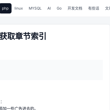
php
linux
MYSQL
AI
Go
开发文档
有些话
文
中获取章节索引
是：
添加一些广告进去的。