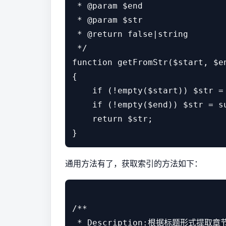
 * @param $end

 * @param $str

 * @return false|string

 */

function getFromStr($start, $en
{

    if (!empty($start)) $str =
    if (!empty($end)) $str = s
    return $str;

通用方法有了，获取索引的方法如下：
/**

 * Description:根据标题形式提取章