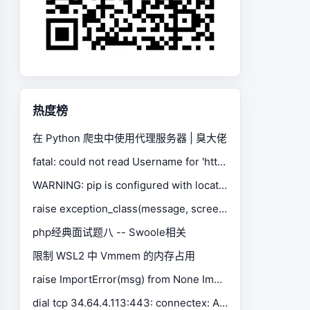
热度榜
在 Python 爬虫中使用代理服务器 | 臭大佬
fatal: could not read Username for 'https://gitee.com': No such device or address
WARNING: pip is configured with locations that require TLS/SSL, however the ssl module in Python is not available.
raise exception_class(message, screen, stacktrace) selenium.common.exceptions.SessionNotCreatedException
php经典面试题八 -- Swoole相关
限制 WSL2 中 Vmmem 的内存占用
raise ImportError(msg) from None ImportError: Missing optional dependency 'xlrd'. Install xlrd >= 1.0.0 for Excel support Use pip or conda to install xlrd.
dial tcp 34.64.4.113:443: connectex: A connection attempt failed because the connected party did not properly respond after a period of time, or established connection failed because connected host has failed to respond.