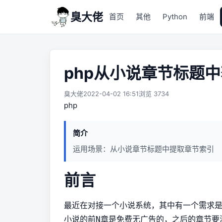
臭大佬
首页
其他
Python
前端
php从小说章节标题
臭大佬
2022-04-02 16:51
浏览 3734
php
简介
运用场景：从小说章节标题中提取章节索引
前言
最近在对接一个小说系统，其中有一个需求
小说的前
章是免费无广告的，之后的章节要
N