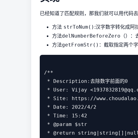
已经知道了匹配规则，那我们就可以用代码去
方法
:汉字数字转化成阿
strToNum()
方法
：
delNumberBeforeZero（）
方法
：截取指定两个
getFromStr()
/**

 * Description:去除数字前面的0

 * User: Vijay <1937832819@qq.c
 * Site: https://www.choudalao.
 * Date: 2022/4/2

 * Time: 15:42

 * @param $str

 * @return string|string[]|null