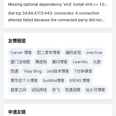
Missing optional dependency 'xlrd'. Install xlrd >= 1.0.0
for Excel support Use pip or conda to install xlrd.
dial tcp 34.64.4.113:443: connectex: A connection
attempt failed because the connected party did not
properly respond after a period of time, or established
connection failed because connected host has failed
to respond.
友情链接
Carver 博客
犯二青年博客
编码会馆
overtrue
厦门活地图
裸皮狗
翼闪博客
LearnKu
九歌
悦遇
Vijay Blog
zed技术博客
7分钟课堂
黄华志个人博客
buddha博客
KIENG 博客
鼓掌之间
试玩挣钱
奈飞
悦遇测算
仙士可博客
申请友链