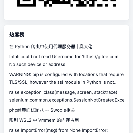
热度榜
在 Python 爬虫中使用代理服务器 | 臭大佬
fatal: could not read Username for 'https://gitee.com':
No such device or address
WARNING: pip is configured with locations that require
TLS/SSL, however the ssl module in Python is not
available.
raise exception_class(message, screen, stacktrace)
selenium.common.exceptions.SessionNotCreatedExceptio
php经典面试题八 -- Swoole相关
限制 WSL2 中 Vmmem 的内存占用
raise ImportError(msg) from None ImportError: