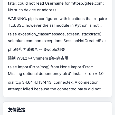
fatal: could not read Username for 'https://gitee.com':
No such device or address
WARNING: pip is configured with locations that require
TLS/SSL, however the ssl module in Python is not
available.
raise exception_class(message, screen, stacktrace)
selenium.common.exceptions.SessionNotCreatedExceptio
php经典面试题八 -- Swoole相关
限制 WSL2 中 Vmmem 的内存占用
raise ImportError(msg) from None ImportError:
Missing optional dependency 'xlrd'. Install xlrd >= 1.0.0
for Excel support Use pip or conda to install xlrd.
dial tcp 34.64.4.113:443: connectex: A connection
attempt failed because the connected party did not
properly respond after a period of time, or established
connection failed because connected host has failed
to respond.
友情链接