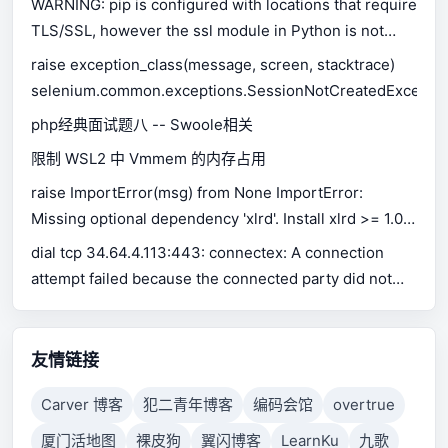
WARNING: pip is configured with locations that require
TLS/SSL, however the ssl module in Python is not
available.
raise exception_class(message, screen, stacktrace)
selenium.common.exceptions.SessionNotCreatedExceptio
php经典面试题八 -- Swoole相关
限制 WSL2 中 Vmmem 的内存占用
raise ImportError(msg) from None ImportError:
Missing optional dependency 'xlrd'. Install xlrd >= 1.0.0
for Excel support Use pip or conda to install xlrd.
dial tcp 34.64.4.113:443: connectex: A connection
attempt failed because the connected party did not
properly respond after a period of time, or established
connection failed because connected host has failed
to respond.
友情链接
Carver 博客
犯二青年博客
编码会馆
overtrue
厦门活地图
裸皮狗
翼闪博客
LearnKu
九歌