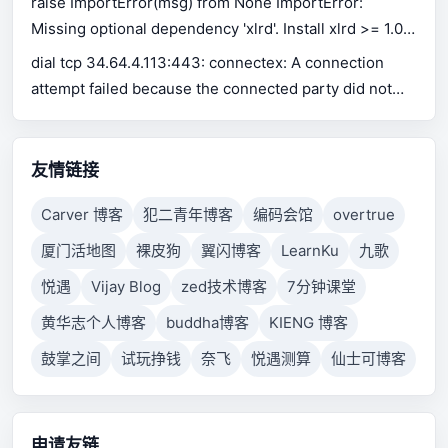
raise ImportError(msg) from None ImportError:
Missing optional dependency 'xlrd'. Install xlrd >= 1.0.0
for Excel support Use pip or conda to install xlrd.
dial tcp 34.64.4.113:443: connectex: A connection
attempt failed because the connected party did not
properly respond after a period of time, or established
connection failed because connected host has failed
to respond.
友情链接
Carver 博客
犯二青年博客
编码会馆
overtrue
厦门活地图
裸皮狗
翼闪博客
LearnKu
九歌
悦遇
Vijay Blog
zed技术博客
7分钟课堂
黄华志个人博客
buddha博客
KIENG 博客
鼓掌之间
试玩挣钱
奈飞
悦遇测算
仙士可博客
申请友链