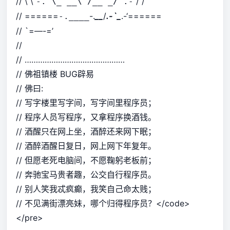
// \ \
/ /
-. \_ __\ /__ _/ .-
// ======
-.
__
/
.-`_
.-‘======
-.____
// `=—-=’
//
// ………………………………………
// 佛祖镇楼 BUG辟易
// 佛曰:
// 写字楼里写字间，写字间里程序员；
// 程序人员写程序，又拿程序换酒钱。
// 酒醒只在网上坐，酒醉还来网下眠；
// 酒醉酒醒日复日，网上网下年复年。
// 但愿老死电脑间，不愿鞠躬老板前；
// 奔驰宝马贵者趣，公交自行程序员。
// 别人笑我忒疯癫，我笑自己命太贱；
// 不见满街漂亮妹，哪个归得程序员？</code>
</pre>