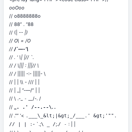
ooOoo
// o8888888o
// 88” . “88
// (| -
- |)
// O\ = /O
//
/`—-‘\
// . ‘ \| |// `.
// / \||| : |||// \
// /
||||| -:- |||||- \
// | | \\ - /// | |
// | _| ‘’-—/‘’ | |
// \ .-_
__
/-. /
-
//
_
. .
. .' /--.--\
// .”” ‘<
.___\_&lt;|&gt;_/___.' &gt;'"".
- `.;
;.
: | |
// | | :
\ _ /
/ -