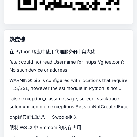
热度榜
在 Python 爬虫中使用代理服务器 | 臭大佬
fatal: could not read Username for 'https://gitee.com':
No such device or address
WARNING: pip is configured with locations that require
TLS/SSL, however the ssl module in Python is not
available.
raise exception_class(message, screen, stacktrace)
selenium.common.exceptions.SessionNotCreatedExceptio
php经典面试题八 -- Swoole相关
限制 WSL2 中 Vmmem 的内存占用