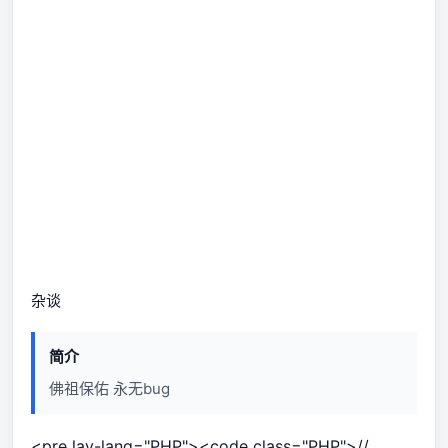
杂谈
简介
佛祖保佑 永无bug
<pre lay-lang="PHP"><code class="PHP">//