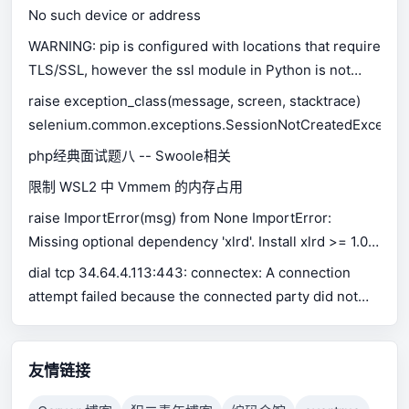
No such device or address
WARNING: pip is configured with locations that require
TLS/SSL, however the ssl module in Python is not
available.
raise exception_class(message, screen, stacktrace)
selenium.common.exceptions.SessionNotCreatedExceptio
php经典面试题八 -- Swoole相关
限制 WSL2 中 Vmmem 的内存占用
raise ImportError(msg) from None ImportError:
Missing optional dependency 'xlrd'. Install xlrd >= 1.0.0
for Excel support Use pip or conda to install xlrd.
dial tcp 34.64.4.113:443: connectex: A connection
attempt failed because the connected party did not
properly respond after a period of time, or established
connection failed because connected host has failed
to respond.
友情链接