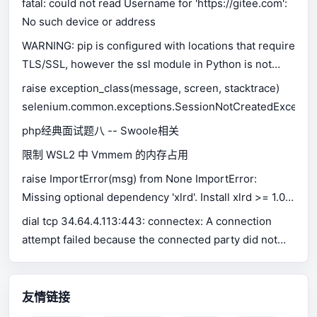
fatal: could not read Username for 'https://gitee.com':
No such device or address
WARNING: pip is configured with locations that require
TLS/SSL, however the ssl module in Python is not
available.
raise exception_class(message, screen, stacktrace)
selenium.common.exceptions.SessionNotCreatedExceptio
php经典面试题八 -- Swoole相关
限制 WSL2 中 Vmmem 的内存占用
raise ImportError(msg) from None ImportError:
Missing optional dependency 'xlrd'. Install xlrd >= 1.0.0
for Excel support Use pip or conda to install xlrd.
dial tcp 34.64.4.113:443: connectex: A connection
attempt failed because the connected party did not
properly respond after a period of time, or established
connection failed because connected host has failed
to respond.
友情链接