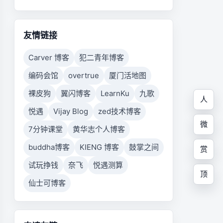
友情链接
Carver 博客
犯二青年博客
编码会馆
overtrue
厦门活地图
裸皮狗
翼闪博客
LearnKu
九歌
人
悦遇
Vijay Blog
zed技术博客
微
7分钟课堂
黄华志个人博客
buddha博客
KIENG 博客
鼓掌之间
赏
试玩挣钱
奈飞
悦遇测算
顶
仙士可博客