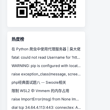
热度榜
在 Python 爬虫中使用代理服务器 | 臭大佬
fatal: could not read Username for 'https://gitee.com': No such device or address
WARNING: pip is configured with locations that require TLS/SSL, however the ssl module in Python is not available.
raise exception_class(message, screen, stacktrace) selenium.common.exceptions.SessionNotCreatedException
php经典面试题八 -- Swoole相关
限制 WSL2 中 Vmmem 的内存占用
raise ImportError(msg) from None ImportError: Missing optional dependency 'xlrd'. Install xlrd >= 1.0.0 for Excel support Use pip or conda to install xlrd.
dial tcp 34.64.4.113:443: connectex: A connection attempt failed because the connected party did not properly respond after a period of time, or established connection failed because connected host has failed to respond.