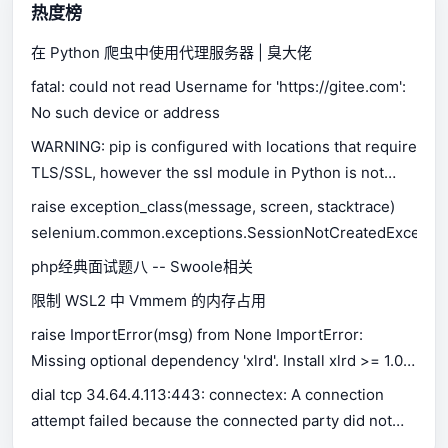
热度榜
在 Python 爬虫中使用代理服务器 | 臭大佬
fatal: could not read Username for 'https://gitee.com':
No such device or address
WARNING: pip is configured with locations that require
TLS/SSL, however the ssl module in Python is not
available.
raise exception_class(message, screen, stacktrace)
selenium.common.exceptions.SessionNotCreatedExceptio
php经典面试题八 -- Swoole相关
限制 WSL2 中 Vmmem 的内存占用
raise ImportError(msg) from None ImportError:
Missing optional dependency 'xlrd'. Install xlrd >= 1.0.0
for Excel support Use pip or conda to install xlrd.
dial tcp 34.64.4.113:443: connectex: A connection
attempt failed because the connected party did not
properly respond after a period of time, or established