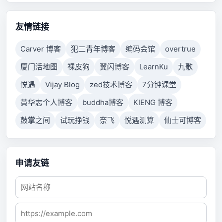
connection failed because connected host has failed
to respond.
友情链接
Carver 博客
犯二青年博客
编码会馆
overtrue
厦门活地图
裸皮狗
翼闪博客
LearnKu
九歌
悦遇
Vijay Blog
zed技术博客
7分钟课堂
黄华志个人博客
buddha博客
KIENG 博客
鼓掌之间
试玩挣钱
奈飞
悦遇测算
仙士可博客
申请友链