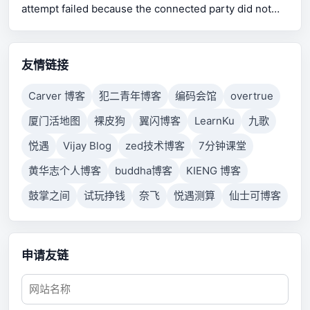
attempt failed because the connected party did not
properly respond after a period of time, or established
connection failed because connected host has failed
to respond.
友情链接
Carver 博客
犯二青年博客
编码会馆
overtrue
厦门活地图
裸皮狗
翼闪博客
LearnKu
九歌
悦遇
Vijay Blog
zed技术博客
7分钟课堂
黄华志个人博客
buddha博客
KIENG 博客
鼓掌之间
试玩挣钱
奈飞
悦遇测算
仙士可博客
申请友链