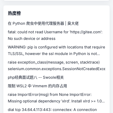
热度榜
在 Python 爬虫中使用代理服务器 | 臭大佬
fatal: could not read Username for 'https://gitee.com':
No such device or address
WARNING: pip is configured with locations that require
TLS/SSL, however the ssl module in Python is not
available.
raise exception_class(message, screen, stacktrace)
selenium.common.exceptions.SessionNotCreatedExceptio
php经典面试题八 -- Swoole相关
限制 WSL2 中 Vmmem 的内存占用
raise ImportError(msg) from None ImportError:
Missing optional dependency 'xlrd'. Install xlrd >= 1.0.0
for Excel support Use pip or conda to install xlrd.
dial tcp 34.64.4.113:443: connectex: A connection