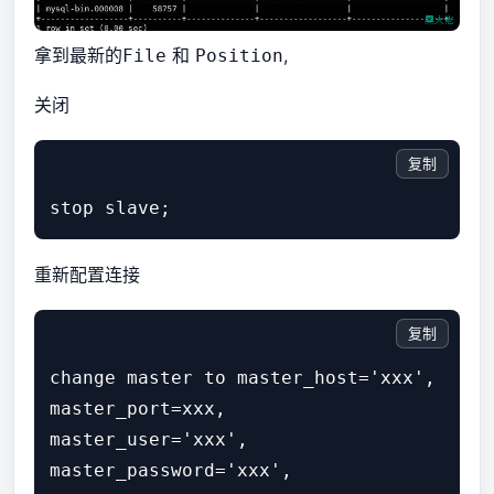
拿到最新的
和
,
File
Position
关闭
复制
重新配置连接
复制
change master to master_host='xxx',

master_port=xxx,

master_user='xxx',

master_password='xxx', 
