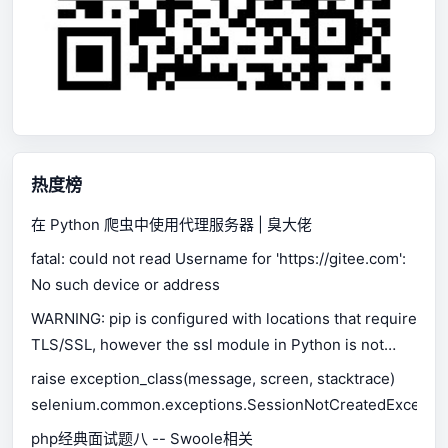
热度榜
在 Python 爬虫中使用代理服务器 | 臭大佬
fatal: could not read Username for 'https://gitee.com':
No such device or address
WARNING: pip is configured with locations that require
TLS/SSL, however the ssl module in Python is not
available.
raise exception_class(message, screen, stacktrace)
selenium.common.exceptions.SessionNotCreatedExceptio
php经典面试题八 -- Swoole相关