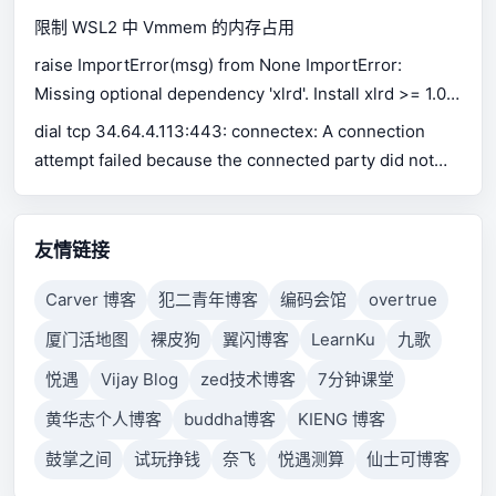
限制 WSL2 中 Vmmem 的内存占用
raise ImportError(msg) from None ImportError:
Missing optional dependency 'xlrd'. Install xlrd >= 1.0.0
for Excel support Use pip or conda to install xlrd.
dial tcp 34.64.4.113:443: connectex: A connection
attempt failed because the connected party did not
properly respond after a period of time, or established
connection failed because connected host has failed
to respond.
友情链接
Carver 博客
犯二青年博客
编码会馆
overtrue
厦门活地图
裸皮狗
翼闪博客
LearnKu
九歌
悦遇
Vijay Blog
zed技术博客
7分钟课堂
黄华志个人博客
buddha博客
KIENG 博客
鼓掌之间
试玩挣钱
奈飞
悦遇测算
仙士可博客