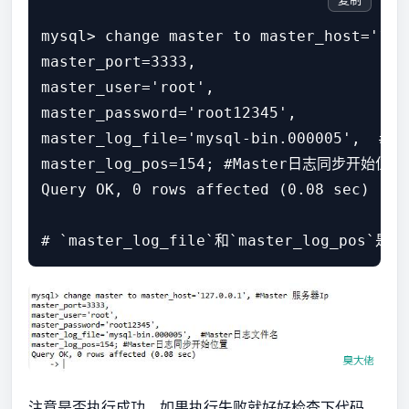
mysql> change master to master_host='12
master_port=3333,

master_user='root',

master_password='root12345', 

master_log_file='mysql-bin.000005',  #
master_log_pos=154; #Master日志同步开始位置

Query OK, 0 rows affected (0.08 sec)

注意是否执行成功，如果执行失败就好好检查下代码，