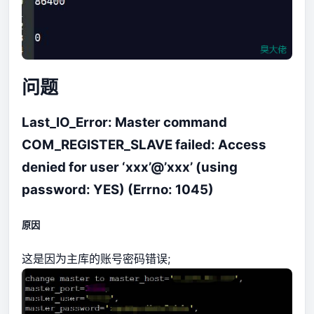
问题
Last_IO_Error: Master command
COM_REGISTER_SLAVE failed: Access
denied for user ‘xxx’@’xxx’ (using
password: YES) (Errno: 1045)
原因
这是因为主库的账号密码错误;