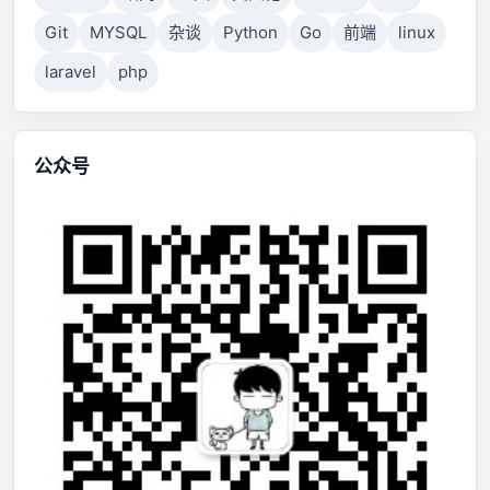
Git
MYSQL
杂谈
Python
Go
前端
linux
laravel
php
公众号