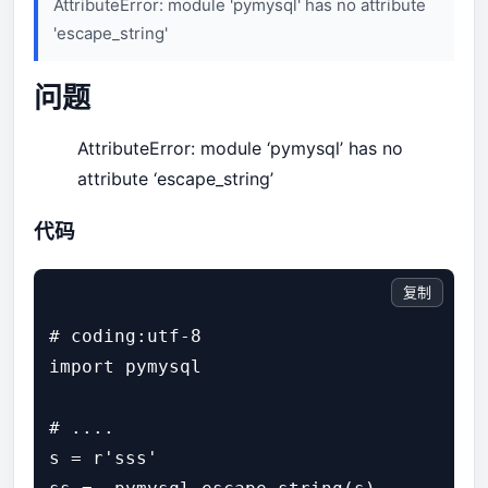
AttributeError: module 'pymysql' has no attribute
'escape_string'
问题
AttributeError: module ‘pymysql’ has no
attribute ‘escape_string’
代码
复制
# coding:utf-8

import pymysql

# ....

s = r'sss'
