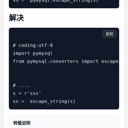
解决
复制
# coding:utf-8

import pymysql

from pymysql.converters import escape_str
# ....

s = r'sss'

转载说明