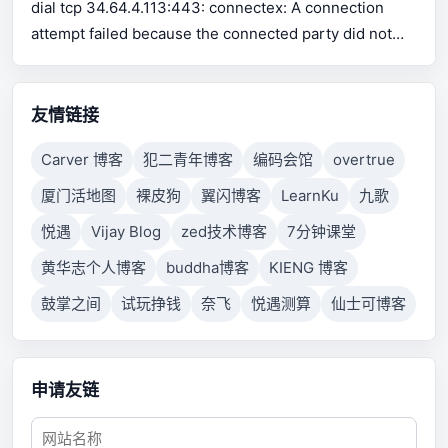
dial tcp 34.64.4.113:443: connectex: A connection
attempt failed because the connected party did not
properly respond after a period of time, or established
connection failed because connected host has failed
to respond.
友情链接
Carver 博客
犯二青年博客
编码会馆
overtrue
厦门活地图
裸皮狗
翼闪博客
LearnKu
九歌
悦遇
Vijay Blog
zed技术博客
7分钟课堂
黄华志个人博客
buddha博客
KIENG 博客
鼓掌之间
试玩挣钱
奈飞
悦遇测算
仙士可博客
申请友链