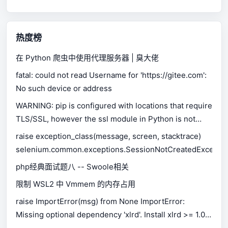
热度榜
在 Python 爬虫中使用代理服务器 | 臭大佬
fatal: could not read Username for 'https://gitee.com':
No such device or address
WARNING: pip is configured with locations that require
TLS/SSL, however the ssl module in Python is not
available.
raise exception_class(message, screen, stacktrace)
selenium.common.exceptions.SessionNotCreatedExceptio
php经典面试题八 -- Swoole相关
限制 WSL2 中 Vmmem 的内存占用
raise ImportError(msg) from None ImportError:
Missing optional dependency 'xlrd'. Install xlrd >= 1.0.0
for Excel support Use pip or conda to install xlrd.