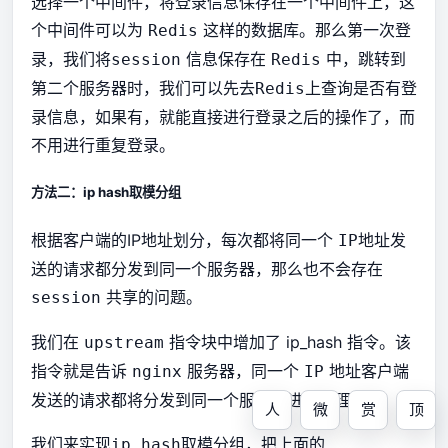
选择一个中间件，将登录信息保存在一个中间件上，这
个中间件可以为
这样的数据库。那么第一次登
Redis
录，我们将
信息保存在
中，跳转到
session
Redis
第二个服务器时，我们可以先去
上查询是否有登
Redis
录信息，如果有，就能直接进行登录之后的操作了，而
不用进行重复登录。
方法二：ip hash取模分组
根据客户端的IP地址划分，每次都将同一个
地址发
IP
送的请求都分发到同一个服务器，那么也不会存在
共享的问题。
session
我们在
指令块中增加了 ip_hash 指令。该
upstream
指令就是告诉
服务器，同一个
地址客户端
nginx
IP
发送的请求都将分发到同一个服务器进行处理。
人
微
赏
顶
我们来实现
取模分组，把上面的
ip hash