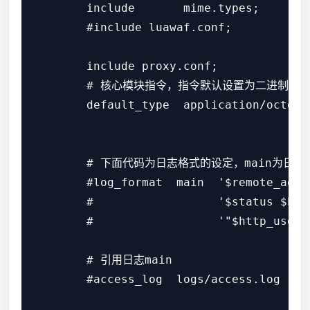
        include       mime.types;

        #include luawaf.conf;

        include proxy.conf;

        # 核心模块指令，指令默认设置为二进制
        default_type  application/octet-s
        # 下面代码为日志格式的设定，main为日
        #log_format  main  '$remote_addr
        #                  '$status $bod
        #                  '"$http_user_
        # 引用日志main

        #access_log  logs/access.log  mai