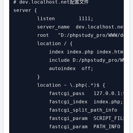
# dev.localhost.net配置文件

server {

        listen        1111;

        server_name  dev.localhost.net;

        root   "D:/phpstudy_pro/WWW/dev.l
        location / {

            index index.php index.html er
            include D:/phpstudy_pro/WWW/
            autoindex  off;

        }

        location ~ \.php(.*)$ {

            fastcgi_pass   127.0.0.1:9000
            fastcgi_index  index.php;

            fastcgi_split_path_info  ^((
            fastcgi_param  SCRIPT_FILENA
            fastcgi_param  PATH_INFO  $fa