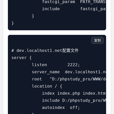
            fastcgi_param  PATH_TRANSLAT
            include        fastcgi_params
        }

复制
# dev.localhost1.net配置文件

server {

        listen        2222;

        server_name  dev.localhost1.net;

        root   "D:/phpstudy_pro/WWW/dev.l
        location / {

            index index.php index.html er
            include D:/phpstudy_pro/WWW/
            autoindex  off;
