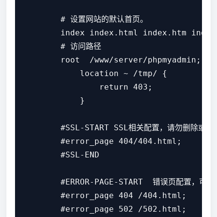
        # 设置网站的默认首页。

        index index.html index.htm index.
        # 访问路径

        root  /www/server/phpmyadmin;

            location ~ /tmp/ {

                return 403;

            }

        #SSL-START SSL相关配置，请勿删除或
        #error_page 404/404.html;

        #SSL-END

        #ERROR-PAGE-START  错误页配置，
        #error_page 404 /404.html;

        #error_page 502 /502.html;
