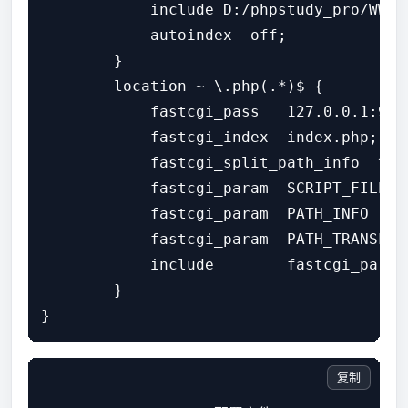
            include D:/phpstudy_pro/WWW/
            autoindex  off;

        }

        location ~ \.php(.*)$ {

            fastcgi_pass   127.0.0.1:9003
            fastcgi_index  index.php;

            fastcgi_split_path_info  ^((
            fastcgi_param  SCRIPT_FILENA
            fastcgi_param  PATH_INFO  $fa
            fastcgi_param  PATH_TRANSLAT
            include        fastcgi_params
        }

复制