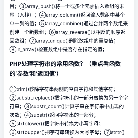
目；③array_push()将一个或多个元素插入数组的末
尾（入栈）；④array_column()返回输入数组中某个
单一列的值；⑤array_combine()通过合并两个数组来
创建一个新数组；⑥array_reverse()以相反的顺序返
回数组；⑦array_unique()删除数组中的重复值；
⑧in_array()检查数组中是否存在指定的值；
PHP处理字符串的常用函数？（重点看函数
的‘参数’和‘返回值’）
①trim()移除字符串两侧的空白字符和其他字符；
②substr_replace()把字符串的一部分替换为另一个字
符串；③substr_count()计算子串在字符串中出现的
次数；④substr()返回字符串的一部分；
⑤strtolower()把字符串转换为小写字母；
⑥strtoupper()把字符串转换为大写字母；⑦strtr()