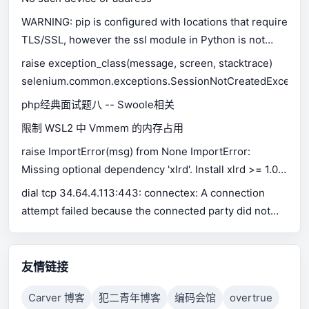
WARNING: pip is configured with locations that require
TLS/SSL, however the ssl module in Python is not
available.
raise exception_class(message, screen, stacktrace)
selenium.common.exceptions.SessionNotCreatedExceptio
php经典面试题八 -- Swoole相关
限制 WSL2 中 Vmmem 的内存占用
raise ImportError(msg) from None ImportError:
Missing optional dependency 'xlrd'. Install xlrd >= 1.0.0
for Excel support Use pip or conda to install xlrd.
dial tcp 34.64.4.113:443: connectex: A connection
attempt failed because the connected party did not
properly respond after a period of time, or established
connection failed because connected host has failed
to respond.
友情链接
Carver 博客
犯二青年博客
编码会馆
overtrue